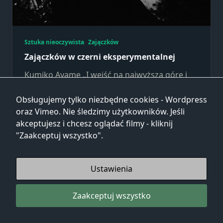
Sztuka nieoczywista
Zajączków
Zajączków w czerni eksperymentalnej
Kumiko Ayame „I wejść na najwyższą górę i
zejść z niej”
Obsługujemy tylko niezbędne cookies - Wordpress
oraz Vimeo. Nie śledzimy użytkowników. Jeśli
Dawid Jary
Kwi 29, 2025
akceptujesz i chcesz oglądać filmy - kliknij
"Zaakceptuj wszystko".
Ustawienia
Zaakceptuj wszystko