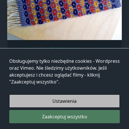
Pracownia Tkacka
Zakładki do książek
Zakładka do książki „Blomma”
Obsługujemy tylko niezbędne cookies - Wordpress
oraz Vimeo. Nie śledzimy użytkowników. Jeśli
Blomma – artystyczna zakładka do książki
akceptujesz i chcesz oglądać filmy - kliknij
wykonana w technice krokbragd. Jest to
"Zaakceptuj wszystko".
tradycyjna szwedzka metoda tkania, która
pozwala
...
Ustawienia
Marta
Mar 1, 2023
Zaakceptuj wszystko