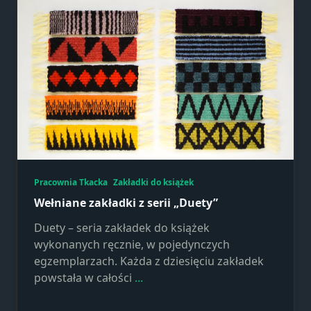
strona jest
używana.
Doświadczenie
Aby nasza
strona
internetowa
działała jak
najlepiej
podczas
twojego
Pracownia Tkacka
Zakładki do książek
przejścia na nią.
Wełniane zakładki z serii „Duety”
Jeśli odrzucisz te
pliki cookie,
Duety – seria zakładek do książek
niektóre funkcje
wykonanych ręcznie, w pojedynczych
znikną ze strony
egzemplarzach. Każda z dziesięciu zakładek
internetowej.
powstała w całości
...