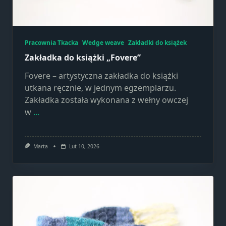
Pracownia Tkacka
Wedge weave
Zakładki do książek
Zakładka do książki „Fovere”
Fovere – artystyczna zakładka do książki
utkana ręcznie, w jednym egzemplarzu.
Zakładka została wykonana z wełny owczej
w
...
Marta
Lut 10, 2026