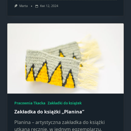
Marketing
Marta
Kwi 12, 2024
Udostępniając
swoje
zainteresowania i
zachowania
podczas
odwiedzania naszej
strony, zwiększasz
szansę na
zobaczenie
spersonalizowanych
treści i ofert.
Pracownia Tkacka
Zakładki do książek
Zakładka do książki „Planina”
Planina – artystyczna zakładka do książki
utkana ręcznie, w jednym egzemplarzu.