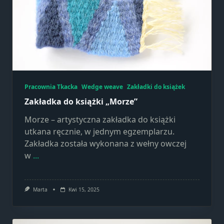
Konieczne
Te pliki cookie
nie są
opcjonalne. Są
one potrzebne
do
funkcjonowania
strony
Pracownia Tkacka
Wedge weave
Zakładki do książek
internetowej.
Zakładka do książki „Morze”
Morze – artystyczna zakładka do książki
Statystyka
utkana ręcznie, w jednym egzemplarzu.
Abyśmy mogli
Zakładka została wykonana z wełny owczej
poprawić
w
...
funkcjonalność
i strukturę
strony
Marta
Kwi 15, 2025
internetowej,
na podstawie
tego, jak