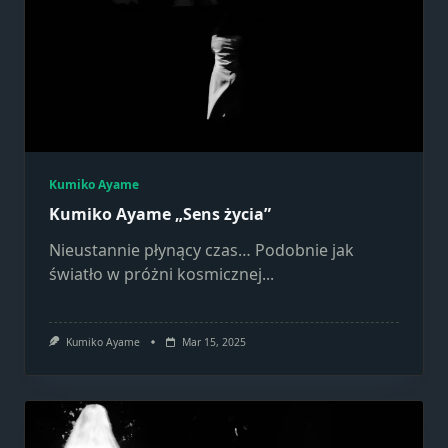
Marketing
Udostępniając
swoje
zainteresowania i
zachowania
podczas
odwiedzania naszej
strony, zwiększasz
szansę na
Kumiko Ayame
zobaczenie
Kumiko Ayame „Sens życia”
spersonalizowanych
Nieustannie płynący czas… Podobnie jak
treści i ofert.
światło w próżni kosmicznej...
Kumiko Ayame
Mar 15, 2025