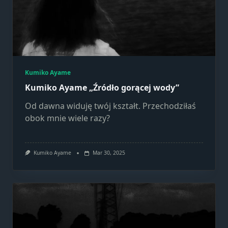
strona jest
używana.
Doświadczenie
Aby nasza
strona
Kumiko Ayame
internetowa
Kumiko Ayame „Źródło gorącej wody”
działała jak
Od dawna widuję twój kształt. Przechodziłaś
najlepiej
podczas
obok mnie wiele razy?
twojego
przejścia na nią.
Jeśli odrzucisz te
Kumiko Ayame
Mar 30, 2025
pliki cookie,
niektóre funkcje
znikną ze strony
internetowej.