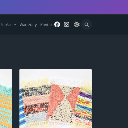
żności
Warsztaty
Kontakt