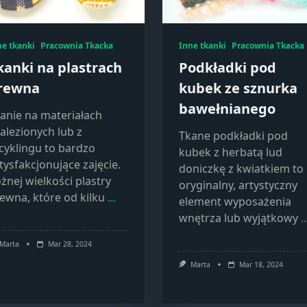
ne tkanki
Pracownia Tkacka
Inne tkanki
Pracownia Tkacka
kanki na plastrach
Podkładki pod
rewna
kubek ze sznurka
bawełnianego
anie na materiałach
alezionych lub z
Tkane podkładki pod
cyklingu to bardzo
kubek z herbatą lud
tysfakcjonujące zajęcie.
doniczkę z kwiatkiem to
żnej wielkości plastry
oryginalny, artystyczny
ewna, które od kilku
...
element wyposażenia
wnętrza lub wyjątkowy
..
Marta
Mar 28, 2024
Marta
Mar 18, 2024