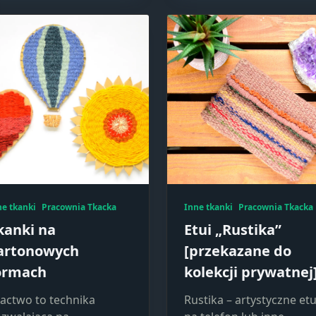
Konieczne
Te pliki cookie
nie są
opcjonalne. Są
one potrzebne
do
funkcjonowania
strony
internetowej.
Statystyka
Abyśmy mogli
ne tkanki
Pracownia Tkacka
Inne tkanki
Pracownia Tkacka
poprawić
funkcjonalność
kanki na
Etui „Rustika”
i strukturę
artonowych
[przekazane do
strony
ormach
kolekcji prywatnej
internetowej,
na podstawie
actwo to technika
Rustika – artystyczne etu
tego, jak