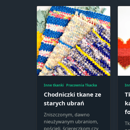
Inne tkanki
Pracownia Tkacka
In
Chodniczki tkane ze
T
starych ubrań
k
f
Zniszczonym, dawno
nieużywanym ubraniom,
Tk
pościeli, ściereczkom czy