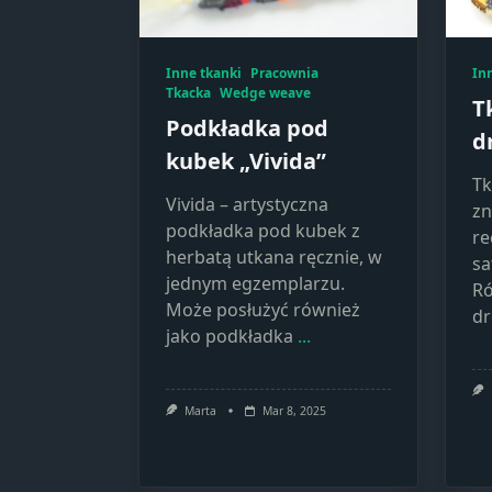
Inne tkanki
Pracownia
In
Tkacka
Wedge weave
T
Podkładka pod
d
kubek „Vivida”
Tk
Vivida – artystyczna
zn
podkładka pod kubek z
re
herbatą utkana ręcznie, w
sa
jednym egzemplarzu.
Ró
Może posłużyć również
dr
jako podkładka
...
Marta
Mar 8, 2025