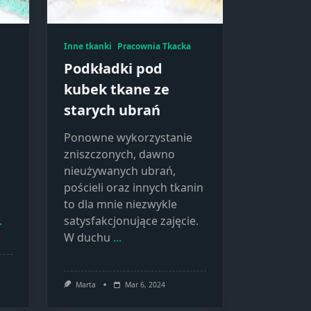
Inne tkanki
Pracownia Tkacka
Podkładki pod
kubek tkane ze
starych ubrań
Ponowne wykorzystanie
zniszczonych, dawno
nieużywanych ubrań,
pościeli oraz innych tkanin
to dla mnie niezwykle
.
satysfakcjonujące zajęcie.
W duchu
...
Marta
Mar 6, 2024