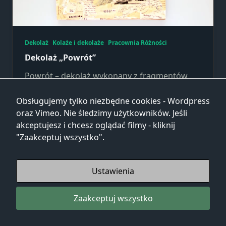
Dekolaż
Kolaże i dekolaże
Pracownia Różności
Dekolaż „Powrót”
Powrót – dekolaż wykonany z fragmentów
starego, bardzo kruchego czasopisma oraz
zniszczonej książki. Czarno-białe wycinki
Obsługujemy tylko niezbędne cookies - Wordpress
najpierw utworzyły grubą
...
oraz Vimeo. Nie śledzimy użytkowników. Jeśli
akceptujesz i chcesz oglądać filmy - kliknij
"Zaakceptuj wszystko".
Marta
Wrz 1, 2025
Ustawienia
Zaakceptuj wszystko