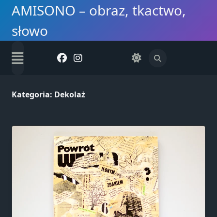
Skip
AMISONO – obraz, tkactwo,
to
słowo
content
Kategoria:
Dekolaż