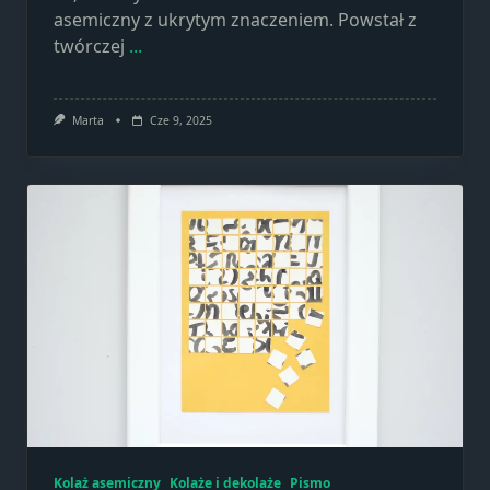
asemiczny z ukrytym znaczeniem. Powstał z
twórczej
...
Marta
Cze 9, 2025
Kolaż asemiczny
Kolaże i dekolaże
Pismo