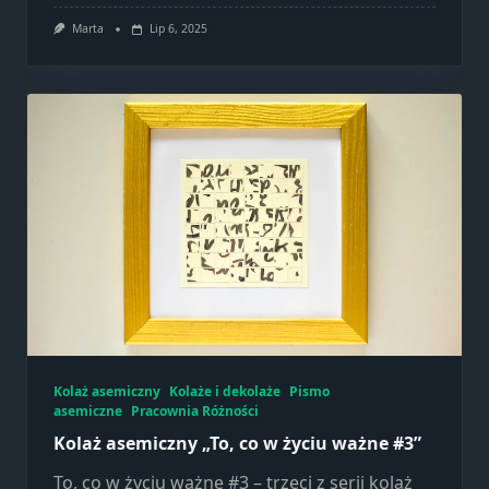
Marketing
Marta
Lip 6, 2025
Udostępniając
swoje
zainteresowania i
zachowania
podczas
odwiedzania naszej
strony, zwiększasz
szansę na
zobaczenie
spersonalizowanych
treści i ofert.
Kolaż asemiczny
Kolaże i dekolaże
Pismo
asemiczne
Pracownia Różności
Kolaż asemiczny „To, co w życiu ważne #3”
To, co w życiu ważne #3 – trzeci z serii kolaż