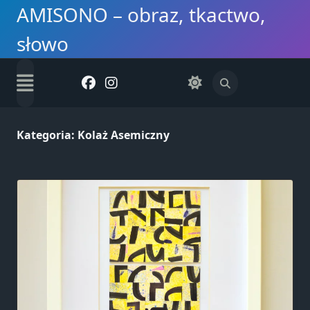
Skip
AMISONO – obraz, tkactwo,
to
słowo
content
Kategoria:
Kolaż Asemiczny