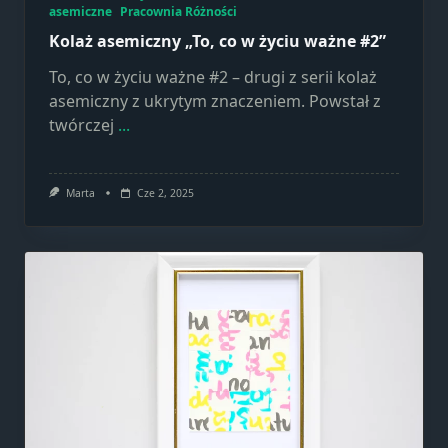
asemiczne
Pracownia Różności
Kolaż asemiczny „To, co w życiu ważne #2”
To, co w życiu ważne #2 – drugi z serii kolaż
asemiczny z ukrytym znaczeniem. Powstał z
twórczej
...
Marta
Cze 2, 2025