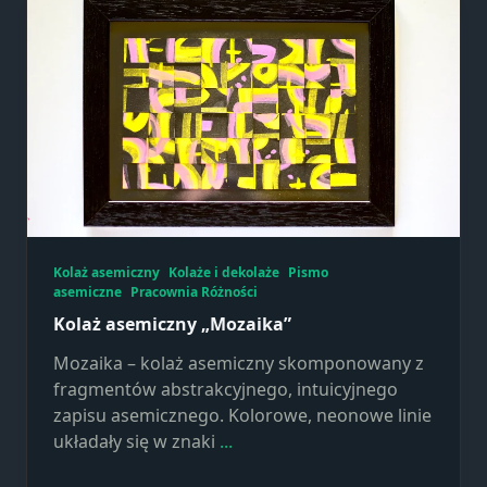
strona jest
używana.
Doświadczenie
Aby nasza
strona
internetowa
działała jak
najlepiej
podczas
Kolaż asemiczny
Kolaże i dekolaże
Pismo
twojego
asemiczne
Pracownia Różności
przejścia na nią.
Jeśli odrzucisz te
Kolaż asemiczny „Mozaika”
pliki cookie,
Mozaika – kolaż asemiczny skomponowany z
niektóre funkcje
fragmentów abstrakcyjnego, intuicyjnego
znikną ze strony
zapisu asemicznego. Kolorowe, neonowe linie
internetowej.
układały się w znaki
...