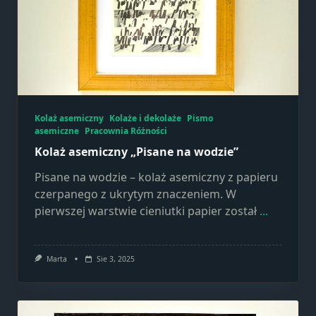
Konieczne
Te pliki cookie
nie są
opcjonalne. Są
one potrzebne
do
funkcjonowania
strony
Kolaż asemiczny
Kolaże i dekolaże
Pismo
internetowej.
asemiczne
Pracownia Różności
Kolaż asemiczny „Pisane na wodzie”
Pisane na wodzie – kolaż asemiczny z papieru
Statystyka
czerpanego z ukrytym znaczeniem. W
Abyśmy mogli
pierwszej warstwie cieniutki papier został
...
poprawić
funkcjonalność
i strukturę
strony
Marta
Sie 3, 2025
internetowej,
na podstawie
tego, jak