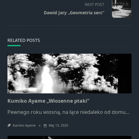
screen-
Marketing
NEXT POST
reader-
Udostępniając
Dawid Jary „Geometria serc”
swoje
text">Page</span>
zainteresowania i
zachowania
podczas
RELATED POSTS
odwiedzania naszej
strony, zwiększasz
szansę na
zobaczenie
spersonalizowanych
treści i ofert.
Kumiko Ayame „Wiosenne ptaki”
Pewnego roku wiosną, na łące niedaleko od domu...
Kumiko Ayame
Maj 13, 2025