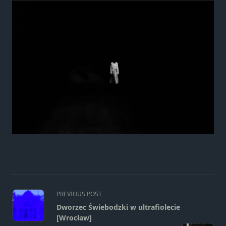
strona jest
używana.
Doświadczenie
Aby nasza
strona
internetowa
działała jak
najlepiej
podczas
twojego
przejścia na nią.
Jeśli odrzucisz te
pliki cookie,
niektóre funkcje
znikną ze strony
<span
internetowej.
PREVIOUS POST
class="nav-
Dworzec Świebodzki w ultrafiolecie
subtitle
[Wrocław]