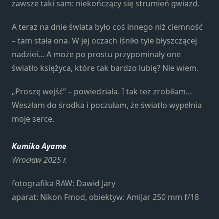
zawsze taki sam: niekończący się strumień gwiazd.
Konieczne
Te pliki cookie
nie są
A teraz na dnie świata było coś innego niż ciemność
opcjonalne. Są
– tam stała ona. W jej oczach lśniło tyle błyszczącej
one potrzebne
nadziei… A może po prostu przypominały one
do
światło księżyca, które tak bardzo lubię? Nie wiem.
funkcjonowania
strony
internetowej.
„Proszę wejść” – powiedziała. I tak też zrobiłam…
Weszłam do środka i poczułam, że światło wypełnia
moje serce.
Statystyka
Abyśmy mogli
Kumiko Ayame
poprawić
funkcjonalność
Wrocław 2025 r.
i strukturę
strony
fotografika RAW: Dawid Jary
internetowej,
aparat: Nikon Fmod, obiektyw: AmiJar 250 mm f/18
na podstawie
tego, jak