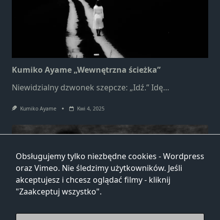
Kumiko Ayame „Wewnętrzna ścieżka”
Niewidzialny dzwonek szepcze: „Idź.” Idę…
Kumiko Ayame
Kwi 4, 2025
Obsługujemy tylko niezbędne cookies - Wordpress
oraz Vimeo. Nie śledzimy użytkowników. Jeśli
akceptujesz i chcesz oglądać filmy - kliknij
"Zaakceptuj wszystko".
Kumiko Ayame „Źródło gorącej wody”
Od dawna widuję twój kształt. Przechodziłaś obok