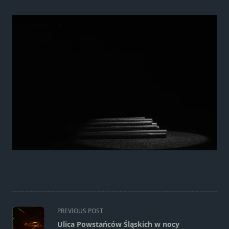
Marketing
Udostępniając
swoje
zainteresowania i
zachowania
podczas
odwiedzania naszej
strony, zwiększasz
szansę na
zobaczenie
spersonalizowanych
treści i ofert.
<span
PREVIOUS POST
class="nav-
Ulica Powstańców Śląskich w nocy