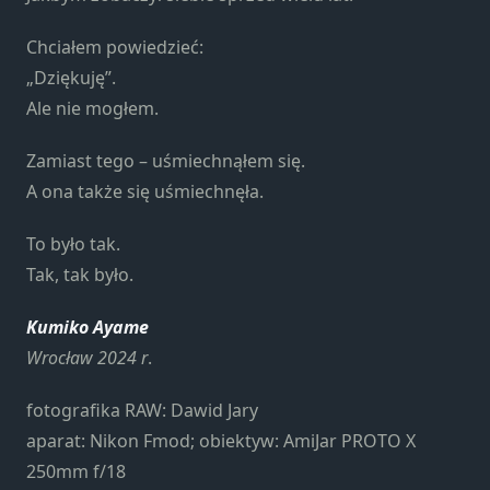
strona jest
używana.
Chciałem powiedzieć:
„Dziękuję”.
Doświadczenie
Ale nie mogłem.
Aby nasza
strona
Zamiast tego – uśmiechnąłem się.
internetowa
A ona także się uśmiechnęła.
działała jak
najlepiej
To było tak.
podczas
Tak, tak było.
twojego
przejścia na nią.
Jeśli odrzucisz te
Kumiko Ayame
pliki cookie,
Wrocław 2024 r
.
niektóre funkcje
znikną ze strony
fotografika RAW: Dawid Jary
internetowej.
aparat: Nikon Fmod; obiektyw: AmiJar PROTO X
250mm f/18