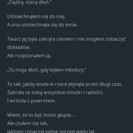
„Ciężką, starą dłoń.”
Konieczne
Te pliki cookie
nie są
Uśmiechnąłem się do niej.
opcjonalne. Są
A ona uśmiechnęła się do mnie.
one potrzebne
do
Twarz jej była zakryta cieniem i nie mogłem zobaczyć
funkcjonowania
dokładnie.
strony
internetowej.
Ale rozpoznałem ją.
„To moja dłoń, gdy byłem młodszy.”
Statystyka
Abyśmy mogli
To tak, jakby woda w rzece płynęła przez długi czas.
poprawić
Zabrała ze sobą wszystkie smutki i radości.
funkcjonalność
I wróciła z powrotem.
i strukturę
strony
Wiem, że to być może głupie…
internetowej,
na podstawie
Ale czułem się tak,
tego, jak
Jakbym zobaczył siebie sprzed wielu lat.