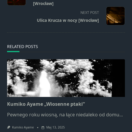
subtitle
[Wrocław]
screen-
NEXT POST
reader-
Ulica Krucza w nocy [Wrocław]
text">Page</span>
RELATED POSTS
Kumiko Ayame „Wiosenne ptaki”
Pewnego roku wiosną, na łące niedaleko od domu...
Kumiko Ayame
Maj 13, 2025