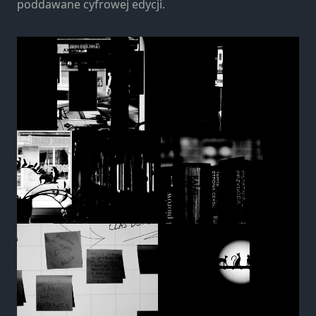
poddawane cyfrowej edycji.
strona jest
używana.
Doświadczenie
Aby nasza
strona
internetowa
działała jak
najlepiej
podczas
twojego
przejścia na nią.
Jeśli odrzucisz te
pliki cookie,
niektóre funkcje
znikną ze strony
internetowej.