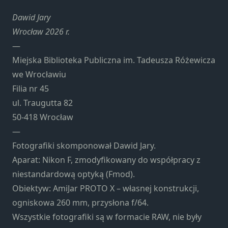
Konieczne
Te pliki cookie
Dawid Jary
nie są
Wrocław 2026 r.
opcjonalne. Są
—
one potrzebne
Miejska Biblioteka Publiczna im. Tadeusza Różewicza
do
funkcjonowania
we Wrocławiu
strony
Filia nr 45
internetowej.
ul. Traugutta 82
50-418 Wrocław
Statystyka
—
Abyśmy mogli
Fotografiki skomponował Dawid Jary.
poprawić
Aparat: Nikon F, zmodyfikowany do współpracy z
funkcjonalność
niestandardową optyką (Fmod).
i strukturę
strony
Obiektyw: AmiJar PROTO X – własnej konstrukcji,
internetowej,
ogniskowa 260 mm, przysłona f/64.
na podstawie
Wszystkie fotografiki są w formacie RAW, nie były
tego, jak