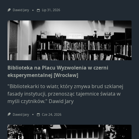
Dawid Jary
Lip 31, 2026
Biblioteka na Placu Wyzwolenia w czerni
eksperymentalnej [Wrocław]
"Bibliotekarki to wiatr, który zmywa brud szklanej
fasady instytucji, przenosząc tajemnice świata w
myśli czytników." Dawid Jary
Dawid Jary
Cze 24, 2026