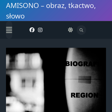
Skip
AMISONO – obraz, tkactwo,
to
słowo
content