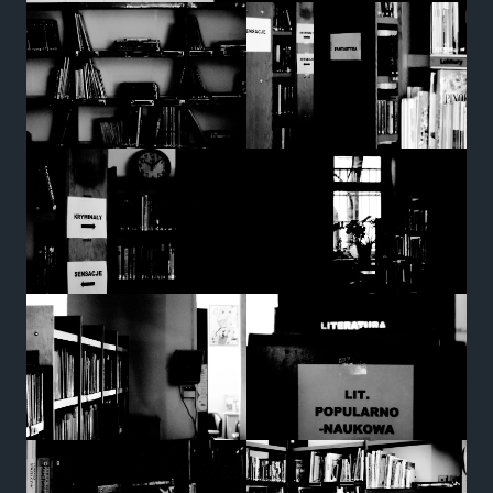
Marketing
Udostępniając
swoje
zainteresowania i
zachowania
podczas
odwiedzania naszej
strony, zwiększasz
szansę na
zobaczenie
spersonalizowanych
treści i ofert.