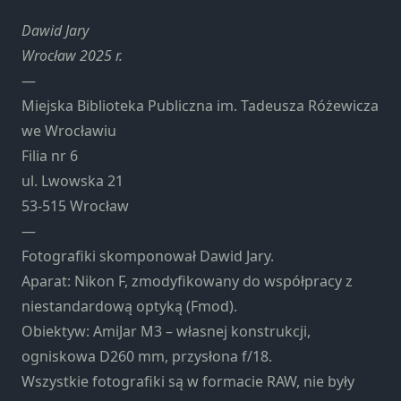
Konieczne
Te pliki cookie
Dawid Jary
nie są
Wrocław 2025 r.
opcjonalne. Są
—
one potrzebne
Miejska Biblioteka Publiczna im. Tadeusza Różewicza
do
funkcjonowania
we Wrocławiu
strony
Filia nr 6
internetowej.
ul. Lwowska 21
53-515 Wrocław
Statystyka
—
Abyśmy mogli
Fotografiki skomponował Dawid Jary.
poprawić
Aparat: Nikon F, zmodyfikowany do współpracy z
funkcjonalność
niestandardową optyką (Fmod).
i strukturę
strony
Obiektyw: AmiJar M3 – własnej konstrukcji,
internetowej,
ogniskowa D260 mm, przysłona f/18.
na podstawie
Wszystkie fotografiki są w formacie RAW, nie były
tego, jak