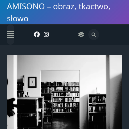
Skip
AMISONO – obraz, tkactwo,
to
słowo
content