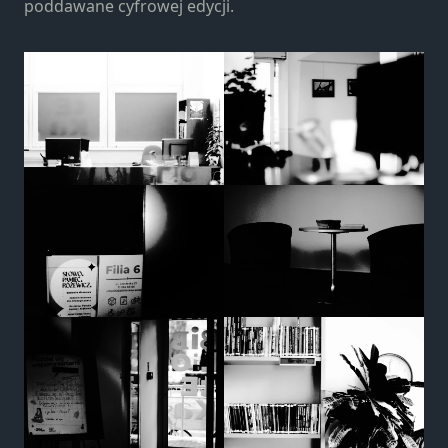
poddawane cyfrowej edycji.
strona jest
używana.
Doświadczenie
Aby nasza
strona
internetowa
działała jak
najlepiej
podczas
twojego
przejścia na nią.
Jeśli odrzucisz te
pliki cookie,
niektóre funkcje
znikną ze strony
internetowej.