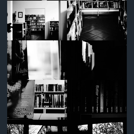
Marketing
Udostępniając
swoje
zainteresowania i
zachowania
podczas
odwiedzania naszej
strony, zwiększasz
szansę na
zobaczenie
spersonalizowanych
treści i ofert.