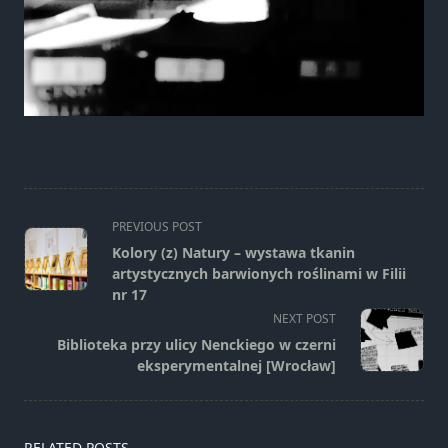
<span
PREVIOUS POST
class="nav-
Kolory (z) Natury – wystawa tkanin
subtitle
artystycznych barwionych roślinami w Filii
screen-
nr 17
reader-
NEXT POST
text">Page</span>
Biblioteka przy ulicy Nenckiego w czerni
eksperymentalnej [Wrocław]
RELATED POSTS