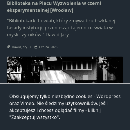
Biblioteka na Placu Wyzwolenia w czerni
eksperymentalnej [Wrocław]
"Bibliotekarki to wiatr, który zmywa brud szklanej
fasady instytucji, przenosząc tajemnice świata w
myśli czytników." Dawid Jary
Dawid Jary
Cze 24, 2026
Obsługujemy tylko niezbędne cookies - Wordpress
Biblioteka przy ulicy Głogowskiej w czerni
oraz Vimeo. Nie śledzimy użytkowników. Jeśli
eksperymentalnej [Wrocław]
akceptujesz i chcesz oglądać filmy - kliknij
"Zaakceptuj wszystko".
"W sercu każdej biblioteki ukryty jest kawałek jej
duszy, która z niezachwyconym wzrokiem