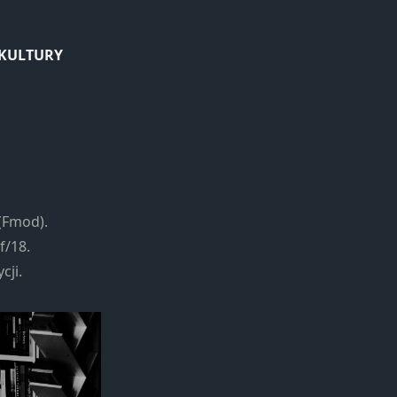
 KULTURY
(Fmod).
f/18.
cji.