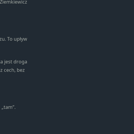
 Ziemkiewicz
zu. To upływ
a jest droga
z cech, bez
 „tam”.