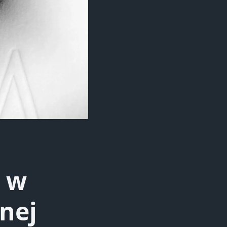
e w
nej