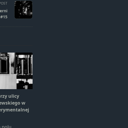
POST
erni
 #15
rzy ulicy
zewskiego w
erymentalnej
 polu