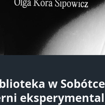
blioteka w Sobótc
erni eksperymental