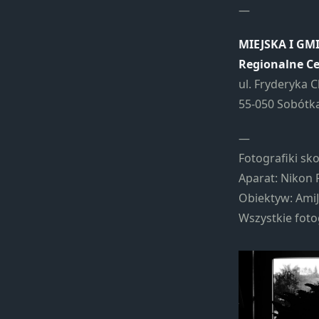
—
MIEJSKA I G
Regionalne Ce
ul. Fryderyka 
55-050 Sobótk
—
Fotografiki sk
Aparat: Nikon 
Obiektyw: AmiJ
Wszystkie foto