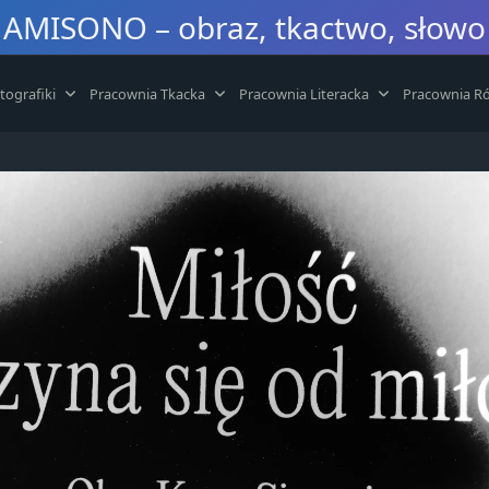
AMISONO – obraz, tkactwo, słowo
tografiki
Pracownia Tkacka
Pracownia Literacka
Pracownia Ró