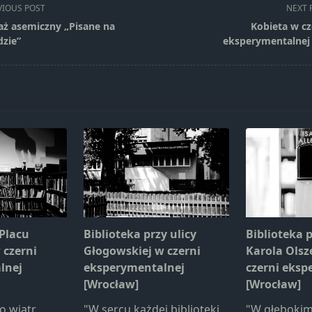
VIOUS POST
NEXT 
aż asemiczny „Pisane na
Kobieta w cz
zie”
eksperymentalnej
pan>
 Placu
Biblioteka przy ulicy
Biblioteka p
 czerni
Głogowskiej w czerni
Karola Ols
lnej
eksperymentalnej
czerni eksp
[Wrocław]
[Wrocław]
o wiatr,
"W sercu każdej biblioteki
"W głębokim