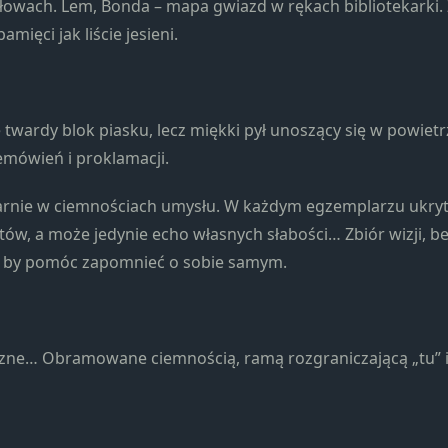
owach. Lem, Bonda – mapa gwiazd w rękach bibliotekarki.
strona jest
używana.
amięci jak liście jesieni.
Doświadczenie
Aby nasza
e twardy blok piasku, lecz miękki pył unoszący się w powietr
strona
emówień i proklamacji.
internetowa
działała jak
atarnie w ciemnościach umysłu. W każdym egzemplarzu ukryt
najlepiej
podczas
tów, a może jedynie echo własnych słabości… Zbiór wizji, be
twojego
cy, by pomóc zapomnieć o sobie samym.
przejścia na nią.
Jeśli odrzucisz te
pliki cookie,
niektóre funkcje
zne… Obramowane ciemnością, ramą rozgraniczającą „tu” i
znikną ze strony
internetowej.