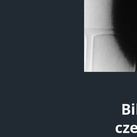
Bi
cz