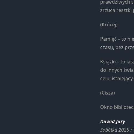
prawdziwych sł
zrzuca resztki p
(Krócej)
Pamięć – to ni
czasu, bez prz
Książki – to l
do innych świa
celu, istnieją
(Cisza)
Okno bibliotec
Dawid Jary
Sobótka 2025 r.