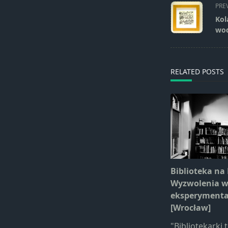
<span
PRE
class="nav-
Kol
subtitle
wod
screen-
reader-
text">Page</s
RELATED POSTS
Biblioteka na
Wyzwolenia w
eksperymenta
[Wrocław]
"Bibliotekarki t