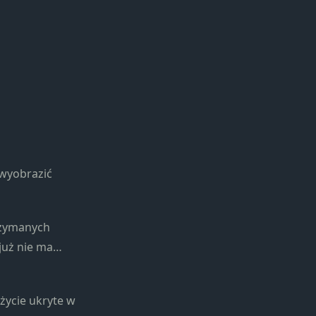
 wyobrazić
rzymanych
 już nie ma…
 życie ukryte w