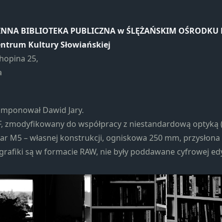
Marketing
Udostępniając
swoje
MINNA BIBLIOTEKA PUBLICZNA w ŚLĘŻAŃSKIM OŚRODKU
zainteresowania i
ntrum Kultury Słowiańskiej
zachowania
Chopina 25,
podczas
odwiedzania naszej
a
strony, zwiększasz
szansę na
zobaczenie
omponował Dawid Jary.
spersonalizowanych
F, zmodyfikowany do współpracy z niestandardową optyką 
treści i ofert.
ar M5 – własnej konstrukcji, ogniskowa 250 mm, przysłona 
grafiki są w formacie RAW, nie były poddawane cyfrowej edy