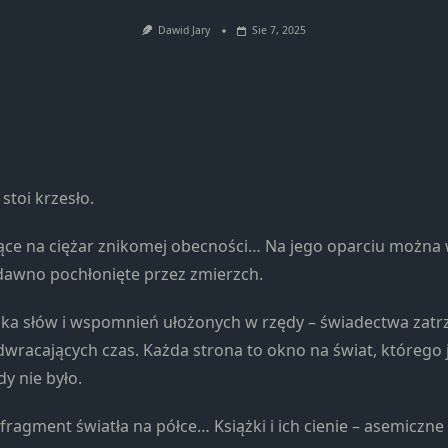
Konieczne
Te pliki cookie
Dawid Jary
Sie 7, 2025
nie są
opcjonalne. Są
one potrzebne
do
funkcjonowania
strony
internetowej.
stoi krzesło.
ące na ciężar znikomej obecności… Na jego oparciu można
Statystyka
 dawno pochłonięte przez zmierzch.
Abyśmy mogli
poprawić
ika słów i wspomnień ułożonych w rzędy – świadectwa zat
funkcjonalność
i strukturę
odwracających czas. Każda strona to okno na świat, którego
strony
dy nie było.
internetowej,
na podstawie
fragment światła na półce… Książki i ich cienie – asemiczne
tego, jak