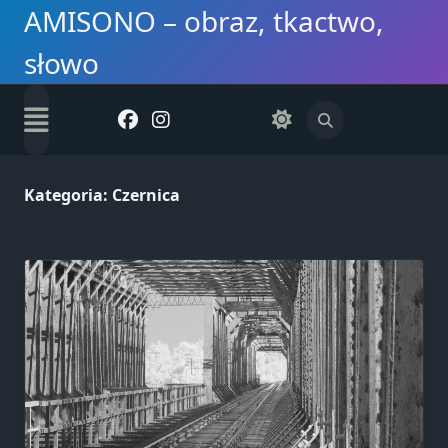
Skip
AMISONO – obraz, tkactwo,
to
słowo
content
Kategoria:
Czernica