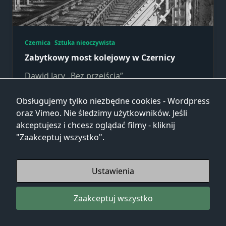
Czernica
Sztuka nieoczywista
Zabytkowy most kolejowy w Czernicy
Dawid Jary „Bez przejścia”
Obsługujemy tylko niezbędne cookies - Wordpress
Dawid Jary
Paź 24, 2025
oraz Vimeo. Nie śledzimy użytkowników. Jeśli
akceptujesz i chcesz oglądać filmy - kliknij
"Zaakceptuj wszystko".
Ustawienia
Zaakceptuj wszystko