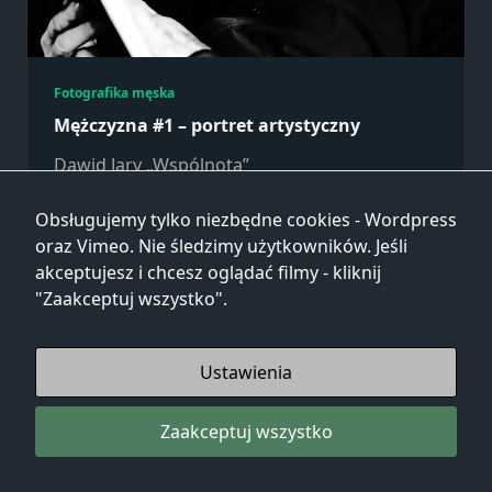
Fotografika męska
Mężczyzna #1 – portret artystyczny
Dawid Jary „Wspólnota”
Obsługujemy tylko niezbędne cookies - Wordpress
Dawid Jary
Gru 3, 2025
oraz Vimeo. Nie śledzimy użytkowników. Jeśli
akceptujesz i chcesz oglądać filmy - kliknij
"Zaakceptuj wszystko".
Ustawienia
Zaakceptuj wszystko