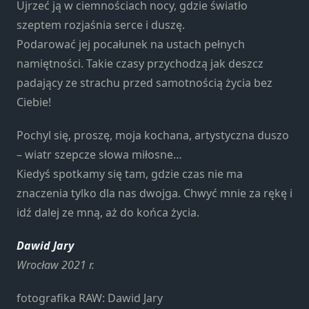
Konieczne
Ujrzeć ją w ciemnościach nocy, gdzie światło
Te pliki cookie
szeptem rozjaśnia serce i duszę.
nie są
Podarować jej pocałunek na ustach pełnych
opcjonalne. Są
namiętności. Takie czasy przychodzą jak deszcz
one potrzebne
do
padający ze strachu przed samotnością życia bez
funkcjonowania
Ciebie!
strony
internetowej.
Pochyl się, proszę, moja kochana, artystyczna duszo
– wiatr szepcze słowa miłosne…
Kiedyś spotkamy się tam, gdzie czas nie ma
Statystyka
Abyśmy mogli
znaczenia tylko dla nas dwojga. Chwyć mnie za rękę i
poprawić
idź dalej ze mną, aż do końca życia.
funkcjonalność
i strukturę
Dawid Jary
strony
Wrocław 2021 r.
internetowej,
na podstawie
fotografika RAW: Dawid Jary
tego, jak