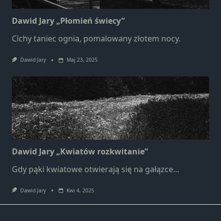
Marketing
Udostępniając
Dawid Jary „Płomień świecy”
swoje
zainteresowania i
Cichy taniec ognia, pomalowany złotem nocy.
zachowania
podczas
Dawid Jary
Maj 23, 2025
odwiedzania naszej
strony, zwiększasz
szansę na
zobaczenie
spersonalizowanych
treści i ofert.
Dawid Jary „Kwiatów rozkwitanie”
Gdy pąki kwiatowe otwierają się na gałązce...
Dawid Jary
Kwi 4, 2025