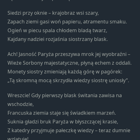
Marketing
Udostępniając
Siedzi przy oknie – krajobraz wsi szary,
swoje
Zapach ziemi gasi woń papieru, atramentu smaku.
zainteresowania i
zachowania
Ogień w piecu spala chłodem bladą twarz,
podczas
Kajdany nadziei rozjaśnia siostrzany blask.
odwiedzania naszej
strony, zwiększasz
Ach! Jasność Paryża przeszywa mrok jej wyobraźni –
szansę na
Wieże Sorbony majestatyczne, płyną echem z oddali.
zobaczenie
spersonalizowanych
Monety siostry zmieniają każdą górę w pagórek:
treści i ofert.
„Tą skromną mocą skrzydła wiedzy siostrę uniosły”.
Wreszcie! Gdy pierwszy blask świtania zawisa na
wschodzie,
Francuska ziemia staje się świadkiem marzeń.
Suknia gładzi bruk Paryża w błyszczącej krasie,
Z katedry przyjmuje pałeczkę wiedzy – teraz dumnie
wzlatuje!