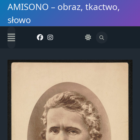
Skip
AMISONO – obraz, tkactwo,
to
słowo
content