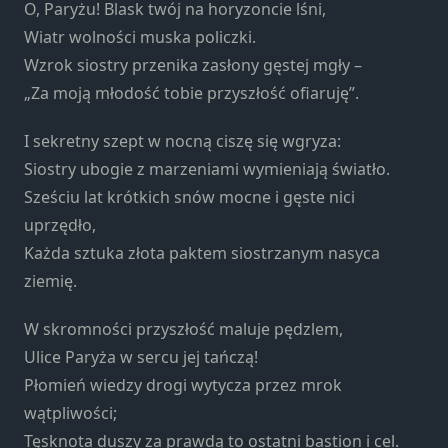
strona jest
O, Paryżu! Blask twój na horyzoncie lśni,
używana.
Wiatr wolności muska policzki.
Wzrok siostry przenika zasłony gęstej mgły –
„Za moją młodość tobie przyszłość ofiaruję”.
Doświadczenie
Aby nasza
I sekretny szept w nocną ciszę się wgryza:
strona
internetowa
Siostry ubogie z marzeniami wymieniają światło.
działała jak
Sześciu lat krótkich snów mocne i gęste nici
najlepiej
uprzędło,
podczas
Każda sztuka złota paktem siostrzanym nasyca
twojego
przejścia na nią.
ziemię.
Jeśli odrzucisz te
pliki cookie,
W skromności przyszłość maluje pędzlem,
niektóre funkcje
Ulice Paryża w sercu jej tańczą!
znikną ze strony
Płomień wiedzy drogi wytycza przez mrok
internetowej.
wątpliwości;
Tęsknota duszy za prawdą to ostatni bastion i cel.