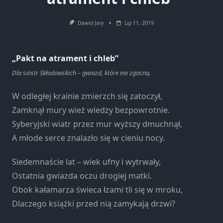
Konieczne
Te pliki cookie
Dawid Jary
Lip 11, 2019
nie są
opcjonalne. Są
one potrzebne
„Pakt na atrament i chleb”
do
funkcjonowania
Dla sióstr Skłodowskich – gwiazd, które nie zgasną.
strony
internetowej.
W odległej krainie zmierzch się zatoczył,
Zamknął mury wież wiedzy bezpowrotnie.
Syberyjski wiatr przez mur wyższy dmuchnął,
Statystyka
A młode serce znalazło się w cieniu nocy.
Abyśmy mogli
poprawić
funkcjonalność
Siedemnaście lat – wiek ufny i wytrwały,
i strukturę
Ostatnia gwiazda oczu drogiej matki.
strony
Obok kałamarza świeca łzami tli się w mroku,
internetowej,
Dlaczego książki przed nią zamykają drzwi?
na podstawie
tego, jak