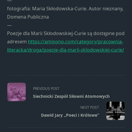
—
fotografia: Maria Skłodowska-Curie. Autor nieznany,
Domena Publiczna
—
Poezje dla Marii Skłodowskiej-Curie są dostępne pod
adresem
https://amisono.com/category/pracownia-
literacka/droga/poezje-dla-marii-sklodowskiej-curie/
<span
PREVIOUS POST
class="nav-
Siechnicki Zespół Siłowni Atomowych
subtitle
screen-
NEXT POST
reader-
Dawid Jary „Poeci i Królowe”
text">Page</span>