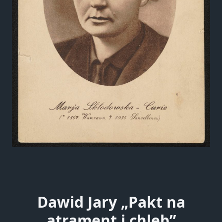
Dawid Jary „Pakt na
atrament i chleb”