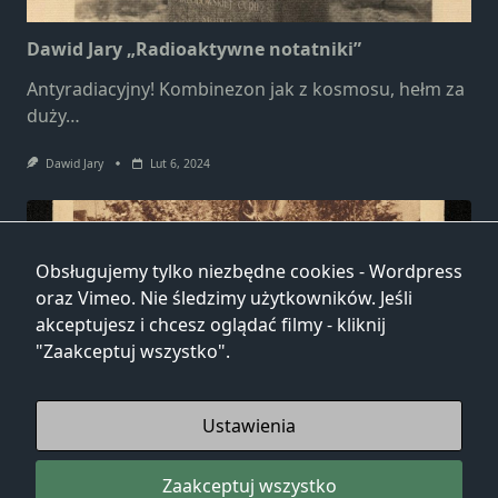
Dawid Jary „Radioaktywne notatniki”
Antyradiacyjny! Kombinezon jak z kosmosu, hełm za
duży…
Dawid Jary
Lut 6, 2024
Obsługujemy tylko niezbędne cookies - Wordpress
oraz Vimeo. Nie śledzimy użytkowników. Jeśli
akceptujesz i chcesz oglądać filmy - kliknij
"Zaakceptuj wszystko".
Dawid Jary „Miłość cudzoziemki”
Jak szalenie plotkowały gazety, Jej imię szeptały z
Ustawienia
ostrzem u dłoni.
Zaakceptuj wszystko
Dawid Jary
Lut 6, 2021