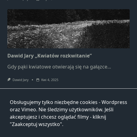
Marketing
Udostępniając
swoje
zainteresowania i
zachowania
podczas
odwiedzania naszej
strony, zwiększasz
Dawid Jary „Kwiatów rozkwitanie”
szansę na
zobaczenie
Gdy pąki kwiatowe otwierają się na gałązce...
spersonalizowanych
treści i ofert.
Dawid Jary
Kwi 4, 2025
Obsługujemy tylko niezbędne cookies - Wordpress
oraz Vimeo. Nie śledzimy użytkowników. Jeśli
akceptujesz i chcesz oglądać filmy - kliknij
"Zaakceptuj wszystko".
Dawid Jary „Serce idealne”