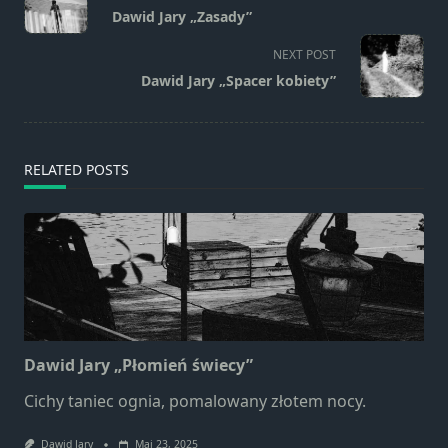
class="nav-
strona jest
Dawid Jary „Zasady”
używana.
subtitle
screen-
NEXT POST
reader-
Dawid Jary „Spacer kobiety”
Doświadczenie
text">Page</span>
Aby nasza
strona
internetowa
RELATED POSTS
działała jak
najlepiej
podczas
twojego
przejścia na nią.
Jeśli odrzucisz te
pliki cookie,
niektóre funkcje
znikną ze strony
Dawid Jary „Płomień świecy”
internetowej.
Cichy taniec ognia, pomalowany złotem nocy.
Dawid Jary
Maj 23, 2025