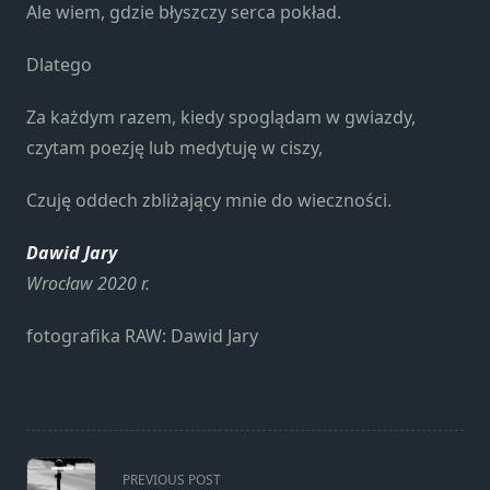
Konieczne
Ale wiem, gdzie błyszczy serca pokład.
Te pliki cookie
nie są
Dlatego
opcjonalne. Są
one potrzebne
Za każdym razem, kiedy spoglądam w gwiazdy,
do
czytam poezję lub medytuję w ciszy,
funkcjonowania
strony
Czuję oddech zbliżający mnie do wieczności.
internetowej.
Dawid Jary
Statystyka
Wrocław 2020 r.
Abyśmy mogli
poprawić
fotografika RAW: Dawid Jary
funkcjonalność
i strukturę
strony
internetowej,
na podstawie
<span
tego, jak
PREVIOUS POST