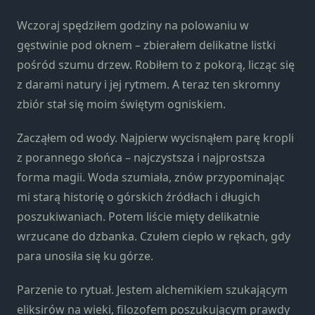
Konieczne
Te pliki cookie
Wczoraj spędziłem godziny na polowaniu w
nie są
gęstwinie pod oknem – zbierałem delikatne listki
opcjonalne. Są
pośród szumu drzew. Robiłem to z pokorą, licząc się
one potrzebne
do
z darami natury i jej rytmem. A teraz ten skromny
funkcjonowania
zbiór stał się moim świętym ogniskiem.
strony
internetowej.
Zacząłem od wody. Najpierw wycisnąłem parę kropli
z porannego słońca – najczystsza i najprostsza
forma magii. Woda szumiała, znów przypominając
Statystyka
Abyśmy mogli
mi starą historię o górskich źródłach i długich
poprawić
poszukiwaniach. Potem liście mięty delikatnie
funkcjonalność
wrzucane do dzbanka. Czułem ciepło w rękach, gdy
i strukturę
para unosiła się ku górze.
strony
internetowej,
na podstawie
Parzenie to rytuał. Jestem alchemikiem szukającym
tego, jak
eliksirów na wieki, filozofem poszukującym prawdy