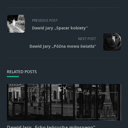
Marketing
Udostępniając
swoje
<span
PREVIOUS POST
zainteresowania i
class="nav-
zachowania
Dawid Jary „Spacer kobiety”
subtitle
podczas
screen-
NEXT POST
odwiedzania naszej
reader-
strony, zwiększasz
Dawid Jary „Późna mowa światła”
text">Page</span>
szansę na
zobaczenie
spersonalizowanych
treści i ofert.
RELATED POSTS
Dawid Jary „Echo łańcucha miłosnego”