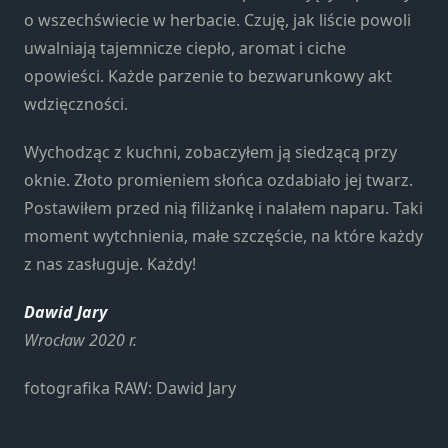
strona jest
o wszechświecie w herbacie. Czuję, jak liście powoli
używana.
uwalniają tajemnicze ciepło, aromat i ciche
opowieści. Każde parzenie to bezwarunkowy akt
Doświadczenie
wdzięczności.
Aby nasza
strona
Wychodząc z kuchni, zobaczyłem ją siedzącą przy
internetowa
oknie. Złoto promieniem słońca ozdabiało jej twarz.
działała jak
Postawiłem przed nią filiżankę i nalałem naparu. Taki
najlepiej
podczas
moment wytchnienia, małe szczęście, na które każdy
twojego
z nas zasługuje. Każdy!
przejścia na nią.
Jeśli odrzucisz te
Dawid Jary
pliki cookie,
Wrocław 2020 r.
niektóre funkcje
znikną ze strony
internetowej.
fotografika RAW: Dawid Jary