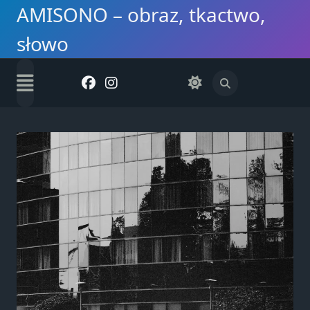
Skip
AMISONO – obraz, tkactwo,
to
słowo
content