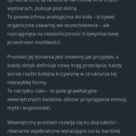
Konieczne
wymiarach, pulsuje pod skórą.
Te pliki cookie
nie są
To powierzchnia analogiczna do koła – krzywej
opcjonalne. Są
organicznie zawartej we wszechświecie – ale
one potrzebne
rozciągnięta na nieskończoność trójwymiarowej
do
przestrzeni możliwości.
funkcjonowania
strony
internetowej.
Promień jej istnienia jest zmienny jak przypływ, a
każdy dotyk definiuje nowy krąg przecięcia; każdy
wzrok rzeźbi kolejną krzywiznę w strukturze tej
Statystyka
niezwykłej formy.
Abyśmy mogli
To nie tylko ciało – to pole grawitacyjne
poprawić
funkcjonalność
wewnętrznych światów, obszar przyciągania emocji,
i strukturę
myśli i wspomnień.
strony
internetowej,
Wewnętrzny promień rozwija się ku dojrzałości –
na podstawie
równanie algebraiczne wyrażające coraz bardziej
tego, jak