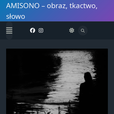
Skip
AMISONO – obraz, tkactwo,
to
słowo
content