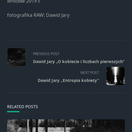
Wrocław 2019 r.
fotografika RAW: Dawid Jary
<span
PREVIOUS POST
class="nav-
Dawid Jary „O kobiecie i liczbach pierwszych”
subtitle
screen-
NEXT POST
reader-
Dawid Jary „Entropia kobiety”
text">Page</span>
RELATED POSTS