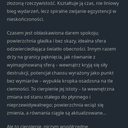
strona jest
złożoną rzeczywistość. Kształtuje ją czas, nie liniowy
używana.
bieg wydarzeń, lecz spiralne zwijanie egzystencji w
nieskończoności.
Doświadczenie
Czasem jest obłaskawiona darem spokoju;
Aby nasza
powierzchnia gładka i bez skazy, idealna sfera
strona
internetowa
odzwierciedlająca światło obecności. Innym razem
działała jak
drży na granicy pęknięcia, jak równanie z
najlepiej
wyimaginowaną sferą – wewnątrz kryją się siły
podczas
twojego
destrukcji, potencjał chaosu wyrażony jako punkt
przejścia na nią.
bez wymiarów – wypukła kropka osadzona na tle
Jeśli odrzucisz te
ciemności. To cierpienie jej istoty – ta wewnętrzna
pliki cookie,
zmiana od stanu stałego do płynnego i
niektóre funkcje
znikną ze strony
nieprzewidywalnego; powierzchnia wciąż się
internetowej.
zmienia, a równania ciągle są aktualizowane…
Ale to cierpienie, niczym współrzędne