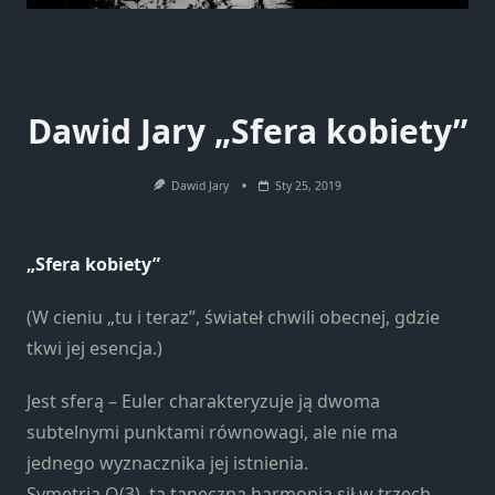
Dawid Jary „Sfera kobiety”
Dawid Jary
Sty 25, 2019
„Sfera kobiety”
(W cieniu „tu i teraz”, świateł chwili obecnej, gdzie
tkwi jej esencja.)
Jest sferą – Euler charakteryzuje ją dwoma
subtelnymi punktami równowagi, ale nie ma
jednego wyznacznika jej istnienia.
Symetria O(3), ta taneczna harmonia sił w trzech