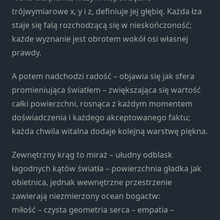
Marketing
trójwymiarowe x, y i z, definiuje jej głębię. Każda łza
Udostępniając
staje się falą rozchodzącą się w nieskończoność;
swoje
zainteresowania i
każde wyznanie jest obrotem wokół osi własnej
zachowania
prawdy.
podczas
odwiedzania naszej
A potem nadchodzi radość – objawia się jak sfera
strony, zwiększasz
promieniująca światłem – zwiększająca się wartość
szansę na
zobaczenie
całki powierzchni, rosnąca z każdym momentem
spersonalizowanych
doświadczenia i każdego akceptowanego faktu;
treści i ofert.
każda chwila witalna dodaje kolejną warstwę piękna.
Zewnętrzny krąg to miraż – ułudny odblask
łagodnych kątów światła – powierzchnia gładka jak
obietnica, jednak wewnętrzne przestrzenie
zawierają niezmierzony ocean bogactw:
miłość – czysta geometria serca – empatia –