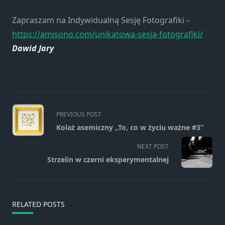
Zapraszam na Indywidualną Sesję Fotografiki –
https://amisono.com/unikatowa-sesja-fotografiki/
Dawid Jary
<span
PREVIOUS POST
class="nav-
Kolaż asemiczny „To, co w życiu ważne #3”
subtitle
screen-
NEXT POST
reader-
Strzelin w czerni eksperymentalnej
text">Page</span>
RELATED POSTS