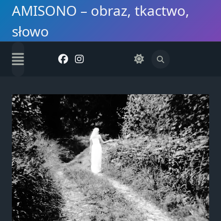
Skip
AMISONO – obraz, tkactwo,
to
słowo
content