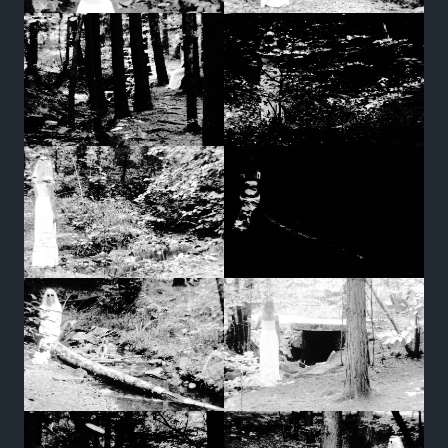
Marketing
Udostępniając
swoje
zainteresowania i
zachowania
podczas
odwiedzania naszej
strony, zwiększasz
szansę na
zobaczenie
spersonalizowanych
treści i ofert.