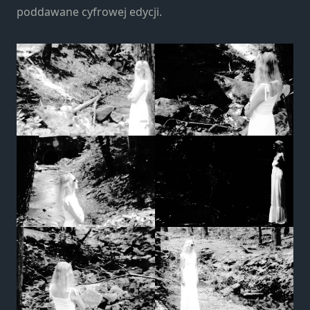
strona jest
poddawane cyfrowej edycji.
używana.
Doświadczenie
Aby nasza
strona
internetowa
działała jak
najlepiej
podczas
twojego
przejścia na nią.
Jeśli odrzucisz te
pliki cookie,
niektóre funkcje
znikną ze strony
internetowej.