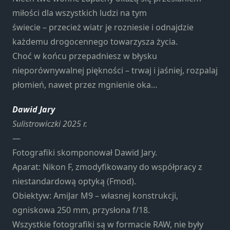
Konieczne
miłości dla wszystkich ludzi na tym
Te pliki cookie
świecie – przecież wiatr je rozniesie i odnajdzie
nie są
opcjonalne. Są
każdemu drogocennego towarzysza życia.
one potrzebne
Choć w końcu przepadniesz w błysku
do
nieporównywalnej piękności – trwaj i jaśniej, rozpalaj
funkcjonowania
strony
płomień, nawet przez mgnienie oka…
internetowej.
Dawid Jary
Sulistrowiczki 2025 r.
Statystyka
—
Abyśmy mogli
Fotografiki skomponował Dawid Jary.
poprawić
funkcjonalność
Aparat: Nikon F, zmodyfikowany do współpracy z
i strukturę
niestandardową optyką (Fmod).
strony
Obiektyw: AmiJar M9 – własnej konstrukcji,
internetowej,
ogniskowa 250 mm, przysłona f/18.
na podstawie
tego, jak
Wszystkie fotografiki są w formacie RAW, nie były