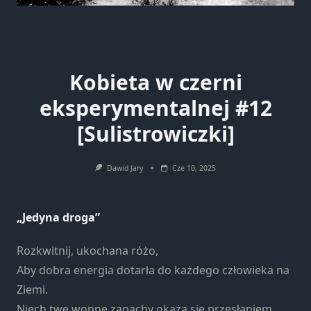
Kobieta w czerni
eksperymentalnej #12
[Sulistrowiczki]
Dawid Jary
Cze 10, 2025
„Jedyna droga”
Rozkwitnij, ukochana różo,
Aby dobra energia dotarła do każdego człowieka na
Ziemi.
Niech twe wonne zapachy okażą się przesłaniem