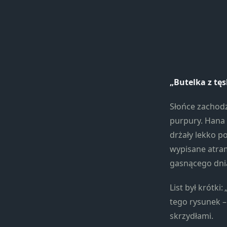
„Butelka z tę
Słońce zachodz
purpury. Hana s
drżały lekko p
wypisane atram
gasnącego dni
List był krótki:
tego rysunek –
skrzydłami.