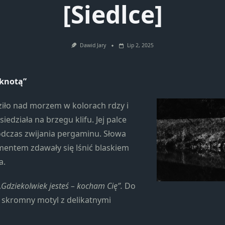
[Siedlce]
Konieczne
Te pliki cookie
nie są
opcjonalne. Są
Dawid Jary
Lip 2, 2025
one potrzebne
do
funkcjonowania
sknotą”
strony
internetowej.
iło nad morzem w kolorach rdzy i
iedziała na brzegu klifu. Jej palce
Statystyka
odczas zwijania pergaminu. Słowa
Abyśmy mogli
entem zdawały się lśnić blaskiem
poprawić
a.
funkcjonalność
i strukturę
strony
„Gdziekolwiek jesteś – kocham Cię”.
Do
internetowej,
 skromny motyl z delikatnymi
na podstawie
tego, jak