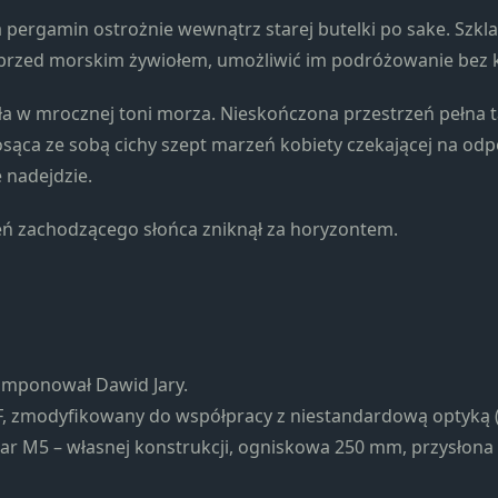
strona jest
 pergamin ostrożnie wewnątrz starej butelki po sake. Szkla
używana.
 przed morskim żywiołem, umożliwić im podróżowanie bez 
Doświadczenie
ła w mrocznej toni morza. Nieskończona przestrzeń pełna t
Aby nasza
osąca ze sobą cichy szept marzeń kobiety czekającej na odp
strona
 nadejdzie.
internetowa
działała jak
eń zachodzącego słońca zniknął za horyzontem.
najlepiej
podczas
twojego
przejścia na nią.
Jeśli odrzucisz te
pliki cookie,
niektóre funkcje
omponował Dawid Jary.
znikną ze strony
 F, zmodyfikowany do współpracy z niestandardową optyką
internetowej.
ar M5 – własnej konstrukcji, ogniskowa 250 mm, przysłona 