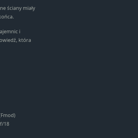
ne ściany miały
końca.
ajemnic i
owiedź, która
 (Fmod)
f/18