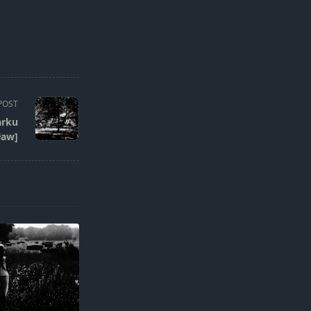
POST
arku
ław]