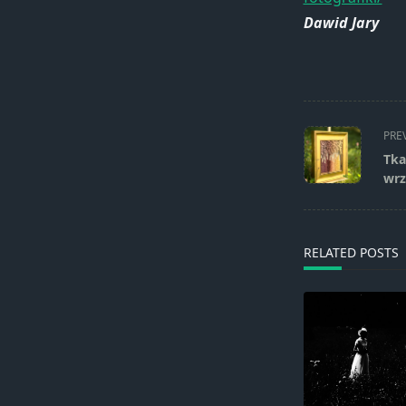
Dawid Jary
<span
PRE
class="nav-
Tka
subtitle
wrz
screen-
reader-
text">Page</s
RELATED POSTS