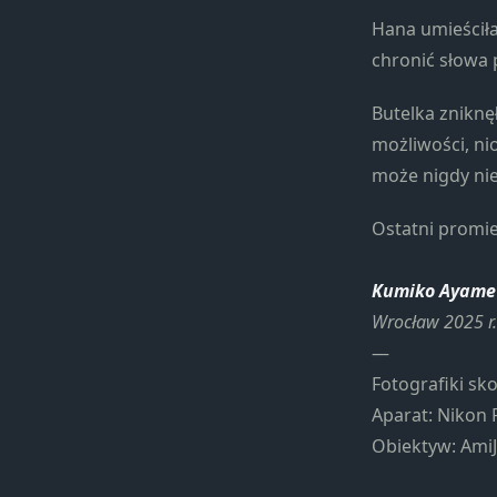
Hana umieściła
chronić słowa
Butelka zniknę
możliwości, ni
może nigdy nie
Ostatni promi
Kumiko Ayame
Wrocław 2025 r.
—
Fotografiki sk
Aparat: Nikon
Obiektyw: AmiJ