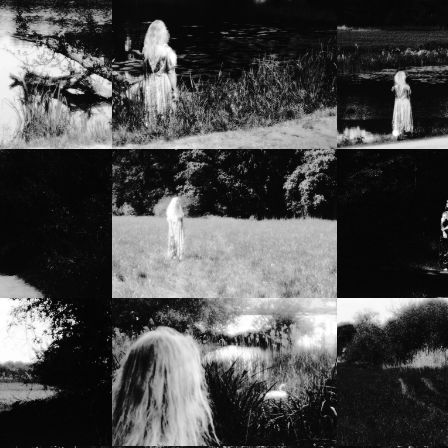
Marketing
Udostępniając
swoje
zainteresowania i
zachowania
podczas
odwiedzania naszej
strony, zwiększasz
szansę na
zobaczenie
spersonalizowanych
treści i ofert.