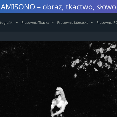
AMISONO – obraz, tkactwo, słowo
tografiki
Pracownia Tkacka
Pracownia Literacka
Pracownia Ró