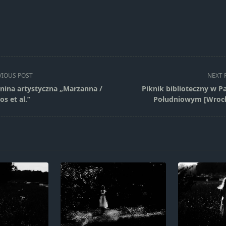
VIOUS POST
NEXT 
nina artystyczna „Marzanna /
Piknik biblioteczny w P
os et al.”
Południowym [Wroc
pan>