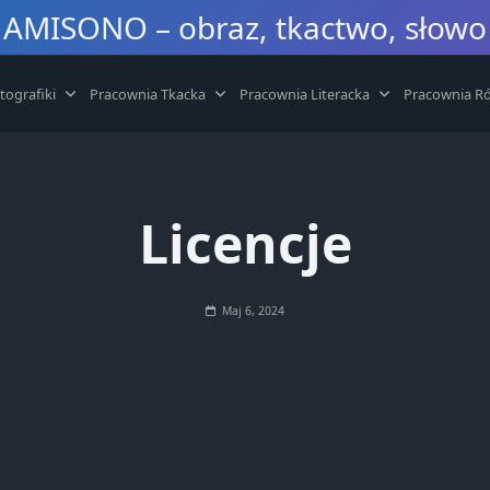
AMISONO – obraz, tkactwo, słowo
tografiki
Pracownia Tkacka
Pracownia Literacka
Pracownia Ró
Licencje
Maj 6, 2024