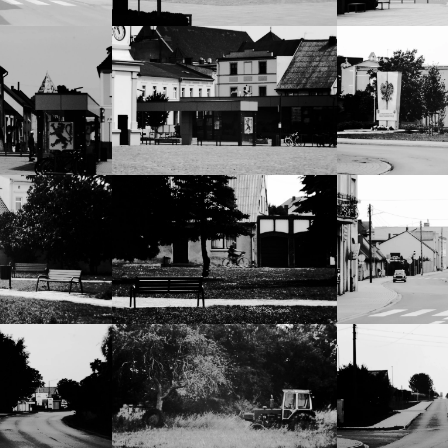
Marketing
Udostępniając
swoje
zainteresowania i
zachowania
podczas
odwiedzania naszej
strony, zwiększasz
szansę na
zobaczenie
spersonalizowanych
treści i ofert.