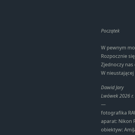
Początek
W pewnym momen
Rozpocznie się
Zjednoczy nas 
W nieustającej 
Dawid Jary
Lwówek 2026 r.
—
fotografika RA
aparat: Nikon 
obiektyw: AmiJ