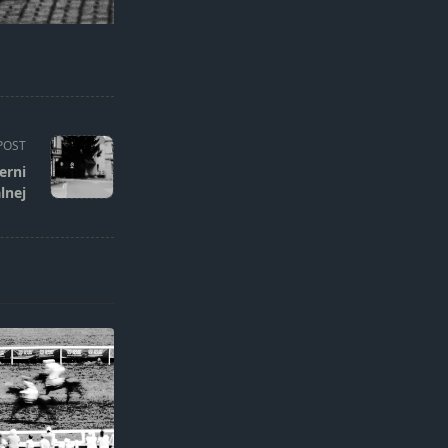
POST
erni
lnej