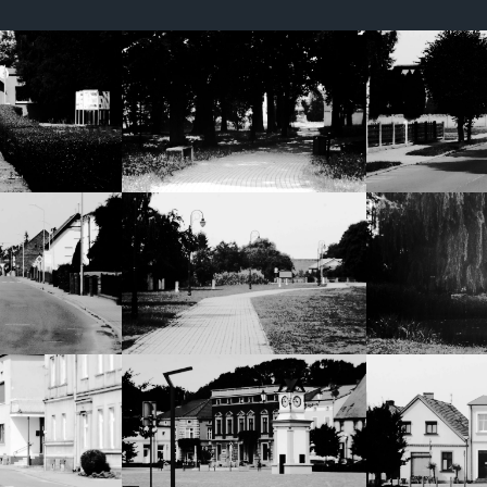
strona jest
używana.
Doświadczenie
Aby nasza
strona
internetowa
działała jak
najlepiej
podczas
twojego
przejścia na nią.
Jeśli odrzucisz te
pliki cookie,
niektóre funkcje
znikną ze strony
internetowej.