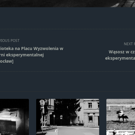
VIOUS POST
NEXT 
lioteka na Placu Wyzwolenia w
Wąsosz w cz
rni eksperymentalnej
eksperymenta
ocław]
pan>