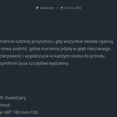
Konieczne
Te pliki cookie
Dawid Jary
Cze 30, 2026
nie są
opcjonalne. Są
one potrzebne
do
funkcjonowania
cie ludzkiej przyszłości, gdy wszystkie światła zgasną,
strony
 nowa podróż, gdzie marzenia pójdą w głąb nieznanego.
internetowej.
cierpliwość i współczucie w każdym skoku do przodu,
symfonii życia szczęśliwi będziemy.
Statystyka
Abyśmy mogli
poprawić
funkcjonalność
i strukturę
strony
W: Dawid Jary
internetowej,
Fmod,
na podstawie
ar ART 160 mm f/26
tego, jak