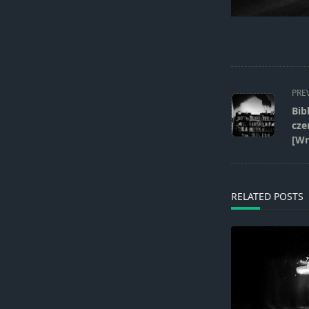
<span
PRE
class="nav-
Bib
subtitle
cze
screen-
[Wr
reader-
text">Page</s
RELATED POSTS