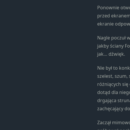
Ponownie otwor
przed ekranem „
ekranie odpowi
Nagle poczuł wi
jakby ściany F
jak… dźwięk.
Nie był to konk
szelest, szum,
różniących się 
dotąd dla nieg
drgająca struna
zachęcający d
Zaczął mimowo