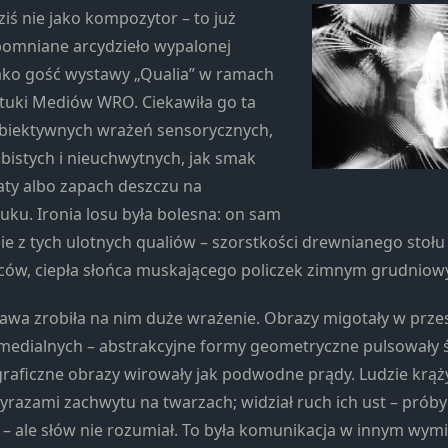
strona jest
ziś nie jako kompozytor – to już
używana.
pomniane arcydzieło wypalonej
jako gość wystawy „Qualia” w ramach
Doświadczenie
ztuki Mediów WRO. Ciekawiła go ta
Aby nasza
ubiektywnych wrażeń sensorycznych,
strona
bistych i nieuchwytnych, jak smak
internetowa
ty albo zapach deszczu na
działała jak
najlepiej
ku. Ironia losu była bolesna: on sam
podczas
nie z tych ulotnych qualiów – szorstkości drewnianego stołu
twojego
ców, ciepła słońca muskającego policzek zimnym grudni
przejścia na nią.
Jeśli odrzucisz te
awa zrobiła na nim duże wrażenie. Obrazy migotały w prze
pliki cookie,
niektóre funkcje
timedialnych – abstrakcyjne formy geometryczne pulsowały 
znikną ze strony
raficzne obrazy wirowały jak podwodne prądy. Ludzie krąży
internetowej.
wyrazami zachwytu na twarzach; widział ruch ich ust – próby
– ale słów nie rozumiał. To była komunikacja w innym wym