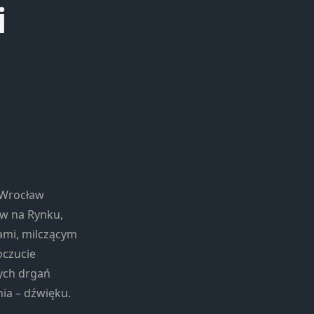
i
 Wrocław
w na Rynku,
ami, milczącym
oczucie
cych drgań
ia – dźwięku.