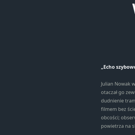
„Echo szybow
Julian Nowak 
otaczał go ze
dudnienie tram
filmem bez ści
obcości; obser
powietrza na s