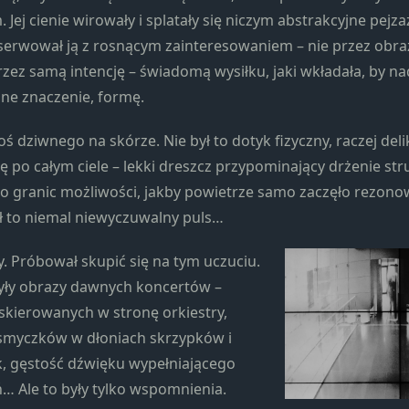
Jej cienie wirowały i splatały się niczym abstrakcyjne pejz
erwował ją z rosnącym zainteresowaniem – nie przez obraz
przez samą intencję – świadomą wysiłku, jaki wkładała, by 
ne znaczenie, formę.
ś dziwnego na skórze. Nie był to dotyk fizyczny, raczej del
ę po całym ciele – lekki dreszcz przypominający drżenie str
 granic możliwości, jakby powietrze samo zaczęło rezono
ł to niemal niewyczuwalny puls…
. Próbował skupić się na tym uczuciu.
yły obrazy dawnych koncertów –
 skierowanych w stronę orkiestry,
 smyczków w dłoniach skrzypków i
k, gęstość dźwięku wypełniającego
ń… Ale to były tylko wspomnienia.