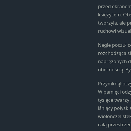
przed ekranem. 
księżycem. Obs
tworzyła, ale 
ruchowi wizual
Nagle poczuł co
rozchodząca si
naprężonych do
obecnością. By
Przymknął oczy
W pamięci odż
tysiące twarzy
lśniący połysk
wiolonczeliste
całą przestrze