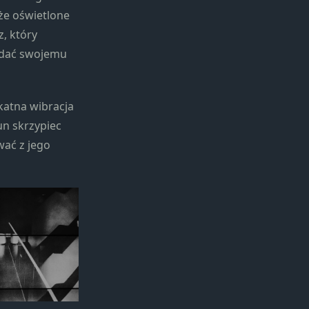
aże oświetlone
, który
nadać swojemu
ikatna wibracja
un skrzypiec
wać z jego