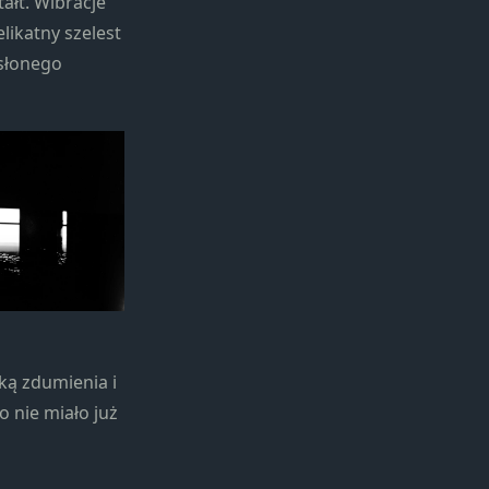
ałt. Wibracje
likatny szelest
 słonego
ką zdumienia i
 nie miało już