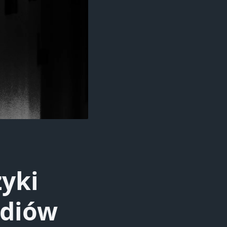
yki
ediów