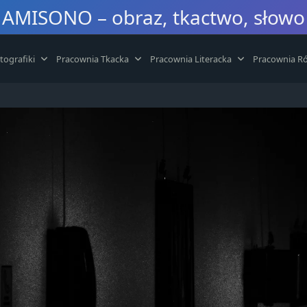
AMISONO – obraz, tkactwo, słowo
tografiki
Pracownia Tkacka
Pracownia Literacka
Pracownia Ró