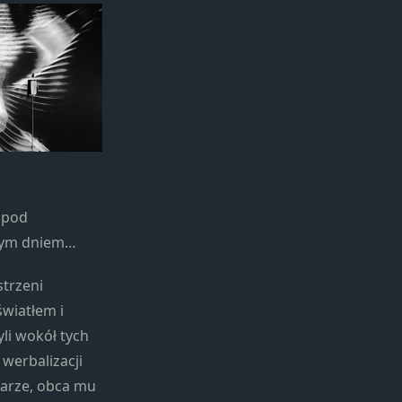
 pod
owym dniem…
strzeni
światłem i
li wokół tych
 werbalizacji
iarze, obca mu