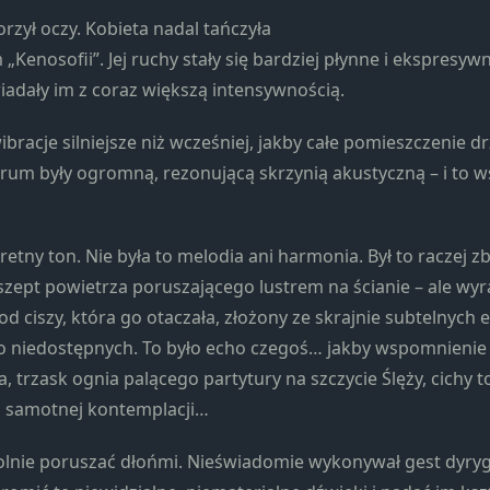
zył oczy. Kobieta nadal tańczyła
Kenosofii”. Jej ruchy stały się bardziej płynne i ekspresyw
adały im z coraz większą intensywnością.
bracje silniejsze niż wcześniej, jakby całe pomieszczenie dr
orum były ogromną, rezonującą skrzynią akustyczną – i to w
retny ton. Nie była to melodia ani harmonia. Był to raczej zb
 szept powietrza poruszającego lustrem na ścianie – ale wyr
od ciszy, która go otaczała, złożony ze skrajnie subtelnych
o niedostępnych. To było echo czegoś… jakby wspomnienie
, trzask ognia palącego partytury na szczycie Ślęży, cichy 
o samotnej kontemplacji…
lnie poruszać dłońmi. Nieświadomie wykonywał gest dyryg