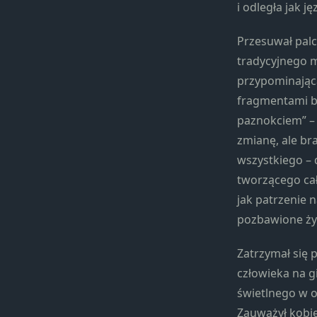
i odległa jak j
Przesuwał pal
tradycyjnego m
przypominając
fragmentami b
paznokciem” – ta
zmianę, ale b
wszystkiego – 
tworzącego cał
jak patrzenie n
pozbawione ży
Zatrzymał się p
człowieka na 
świetlnego w o
Zauważył kobie