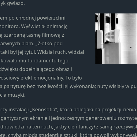
Marketing
ęzyk gwiazd.
Udostępniając
swoje
cem po chłodnej powierzchni
zainteresowania i
onitora. Wyświetlał animację
zachowania
ą szarpaną taśmę filmową z
podczas
odwiedzania naszej
arwnych plam. „Złotko pod
strony, zwiększasz
ki był jej tytuł. Widział ruch, widział
szansę na
rakowało mu fundamentu tego
zobaczenie
dźwięku dopełniającego obraz i
spersonalizowanych
treści i ofert.
ościowy efekt emocjonalny. To było
a partyturę bez możliwości jej wykonania; nuty wisiały w pu
cia muzyki.
rzy instalacji „Kenosofia”, która polegała na projekcji cieni
gigantycznym ekranie i jednoczesnym generowaniu rozmyt
dpowiedzi na ten ruch, jakby cień tańczył z samą rzeczywist
tę, chyba młodą studentkę sztuki, która powoli wykonywał