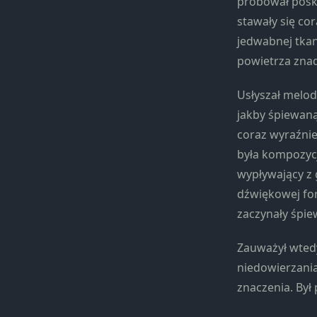
próbował poskr
stawały się cor
jedwabnej tkan
powietrza zna
Usłyszał melo
jakby śpiewaną
coraz wyraźniej
była kompozycj
wypływający z
dźwiękowej fo
zaczynały śpie
Zauważył wtedy
niedowierzania
znaczenia. By