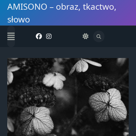
Skip
AMISONO – obraz, tkactwo,
to
słowo
content