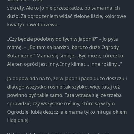
strona jest
sekrety. Ale to Jo nie przeszkadza, bo sama ma ich
używana.
dużo. Za ogrodzeniem widać zielone liście, kolorowe
kwiaty i nawet drzewa.
Doświadczenie
Aby nasza
„Czy będzie podobny do tych w Japonii?” – Jo pyta
strona
mamę. – „Bo tam są bardzo, bardzo duże Ogrody
internetowa
Botaniczne.” Mama się śmieje. „Być może, córeczko.
działała jak
najlepiej
Ale ten ogród jest inny. Inny klimat… inne rośliny…”
podczas
twojego
Jo odpowiada na to, że w Japonii pada dużo deszczu i
przejścia na nią.
dlatego wszystko rośnie tak szybko, więc tutaj też
Jeśli odrzucisz te
powinno być takie samo. Tata wtrąca się, że trzeba
pliki cookie,
niektóre funkcje
sprawdzić, czy wszystkie rośliny, które są w tym
znikną ze strony
Ogrodzie, lubią deszcz, ale mama tylko mruga okiem
internetowej.
i idą dalej.