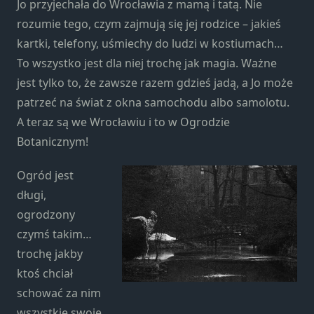
Jo przyjechała do Wrocławia z mamą i tatą. Nie
Konieczne
Te pliki cookie
rozumie tego, czym zajmują się jej rodzice – jakieś
nie są
kartki, telefony, uśmiechy do ludzi w kostiumach…
opcjonalne. Są
To wszystko jest dla niej trochę jak magia. Ważne
one potrzebne
jest tylko to, że zawsze razem gdzieś jadą, a Jo może
do
funkcjonowania
patrzeć na świat z okna samochodu albo samolotu.
strony
A teraz są we Wrocławiu i to w Ogrodzie
internetowej.
Botanicznym!
Ogród jest
Statystyka
długi,
Abyśmy mogli
poprawić
ogrodzony
funkcjonalność
czymś takim…
i strukturę
trochę jakby
strony
internetowej,
ktoś chciał
na podstawie
schować za nim
tego, jak
wszystkie swoje