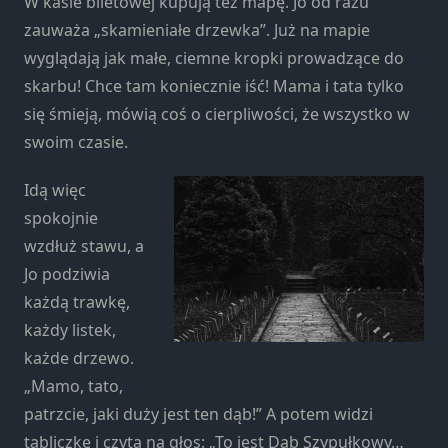
W kasie biletowej kupują też mapę. Jo od razu
Marketing
zauważa „skamieniałe drzewka”. Już na mapie
Udostępniając
swoje
wyglądają jak małe, ciemne kropki prowadzące do
zainteresowania i
skarbu! Chce tam koniecznie iść! Mama i tata tylko
zachowania
się śmieją, mówią coś o cierpliwości, że wszystko w
podczas
odwiedzania naszej
swoim czasie.
strony, zwiększasz
szansę na
Idą więc
zobaczenie
spokojnie
spersonalizowanych
wzdłuż stawu, a
treści i ofert.
Jo podziwia
każdą trawkę,
każdy listek,
każde drzewo.
„Mamo, tato,
patrzcie, jaki duży jest ten dąb!” A potem widzi
tabliczkę i czyta na głos: „To jest Dąb Szypułkowy…