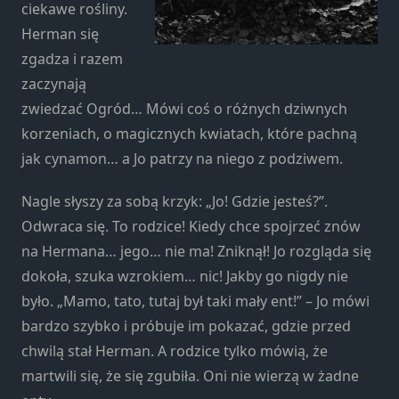
ciekawe rośliny.
Herman się
zgadza i razem
zaczynają
zwiedzać Ogród… Mówi coś o różnych dziwnych
korzeniach, o magicznych kwiatach, które pachną
jak cynamon… a Jo patrzy na niego z podziwem.
Nagle słyszy za sobą krzyk: „Jo! Gdzie jesteś?”.
Odwraca się. To rodzice! Kiedy chce spojrzeć znów
na Hermana… jego… nie ma! Zniknął! Jo rozgląda się
dokoła, szuka wzrokiem… nic! Jakby go nigdy nie
było. „Mamo, tato, tutaj był taki mały ent!” – Jo mówi
bardzo szybko i próbuje im pokazać, gdzie przed
chwilą stał Herman. A rodzice tylko mówią, że
martwili się, że się zgubiła. Oni nie wierzą w żadne