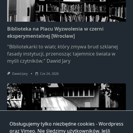
Biblioteka na Placu Wyzwolenia w czerni
eksperymentalnej [Wrocław]
"Bibliotekarki to wiatr, który zmywa brud szklanej
fasady instytucji, przenosząc tajemnice świata w
myśli czytników." Dawid Jary
Dawid Jary
Cze 24, 2026
Obsługujemy tylko niezbędne cookies - Wordpress
Biblioteka przy ulicy Głogowskiej w czerni
oraz Vimeo. Nie śledzimy użytkowników. Jeśli