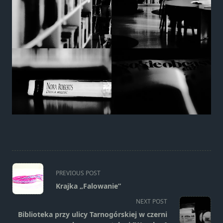
<span
PREVIOUS POST
class="nav-
Krajka „Falowanie”
subtitle
NEXT POST
screen-
Biblioteka przy ulicy Tarnogórskiej w czerni
reader-