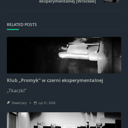
eksperymentalnej [Wrocław]
text">Page</span>
RELATED POSTS
Klub „Promyk” w czerni eksperymentalnej
„Tkaczki”
Dawid Jary
Lip 31, 2026