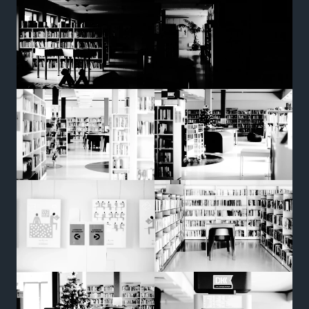
strona jest
używana.
Doświadczenie
Aby nasza
strona
internetowa
działała jak
najlepiej
podczas
twojego
przejścia na nią.
Jeśli odrzucisz te
pliki cookie,
niektóre funkcje
znikną ze strony
internetowej.