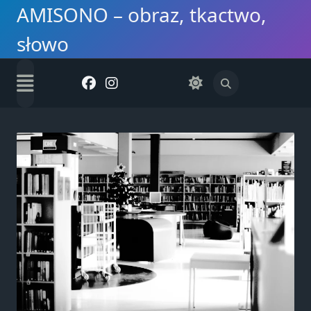
Skip
AMISONO – obraz, tkactwo,
to
słowo
content