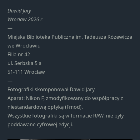
Konieczne
Te pliki cookie
Dawid Jary
nie są
Wrocław 2026 r.
opcjonalne. Są
—
one potrzebne
Miejska Biblioteka Publiczna im. Tadeusza Różewicza
do
funkcjonowania
we Wrocławiu
strony
Filia nr 42
internetowej.
ul. Serbska 5 a
51-111 Wrocław
Statystyka
—
Abyśmy mogli
Fotografiki skomponował Dawid Jary.
poprawić
Aparat: Nikon F, zmodyfikowany do współpracy z
funkcjonalność
niestandardową optyką (Fmod).
i strukturę
strony
Wszystkie fotografiki są w formacie RAW, nie były
internetowej,
poddawane cyfrowej edycji.
na podstawie
tego, jak