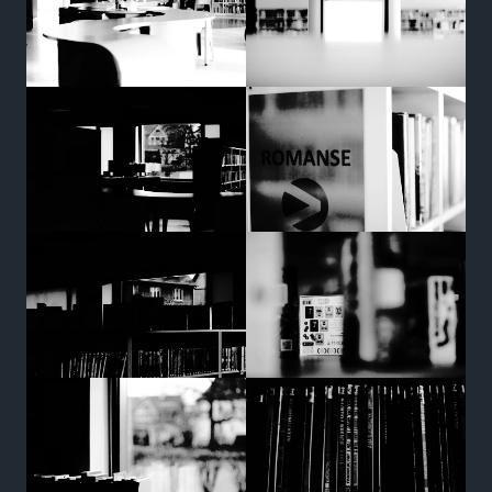
Marketing
Udostępniając
swoje
zainteresowania i
zachowania
podczas
odwiedzania naszej
strony, zwiększasz
szansę na
zobaczenie
spersonalizowanych
treści i ofert.