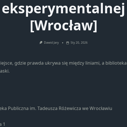
eksperymentalnej
Konieczne
Te pliki cookie
nie są
[Wrocław]
opcjonalne. Są
one potrzebne
do
funkcjonowania
Dawid Jary
Sty 20, 2026
strony
internetowej.
iejsce, gdzie prawda ukrywa się między liniami, a biblioteka
aski.
Statystyka
Abyśmy mogli
poprawić
funkcjonalność
i strukturę
strony
teka Publiczna im. Tadeusza Różewicza we Wrocławiu
internetowej,
na podstawie
tego, jak
a 1