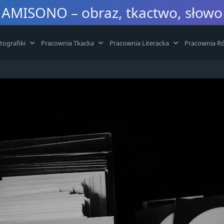
AMISONO – obraz, tkactwo, słowo
tografiki
Pracownia Tkacka
Pracownia Literacka
Pracownia Ró