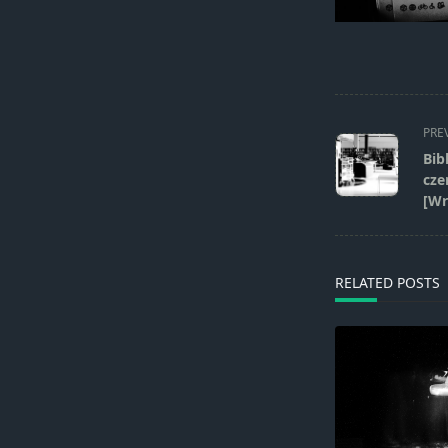
<span
PRE
class="nav-
Bib
subtitle
cze
screen-
[Wr
reader-
text">Page</s
RELATED POSTS