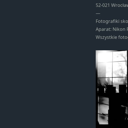
52-021 Wrocła
—
Fotografiki sk
Aparat: Nikon 
Wszystkie foto