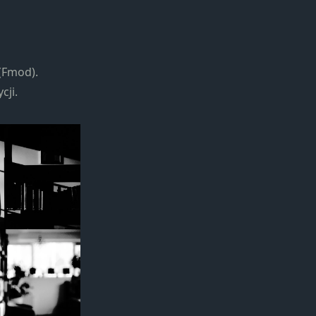
(Fmod).
cji.