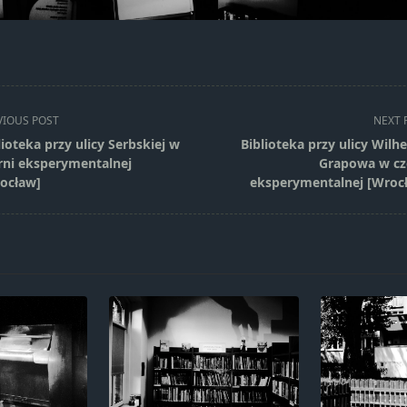
VIOUS POST
NEXT 
lioteka przy ulicy Serbskiej w
Biblioteka przy ulicy Wilh
rni eksperymentalnej
Grapowa w cz
ocław]
eksperymentalnej [Wroc
pan>