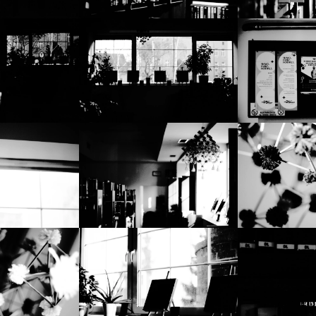
Marketing
Udostępniając
swoje
zainteresowania i
zachowania
podczas
odwiedzania naszej
strony, zwiększasz
szansę na
zobaczenie
spersonalizowanych
treści i ofert.