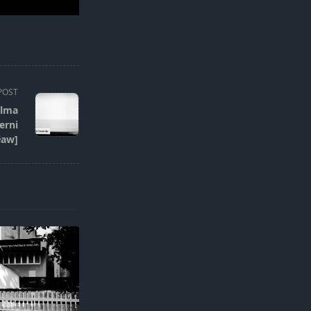
POST
elma
erni
ław]