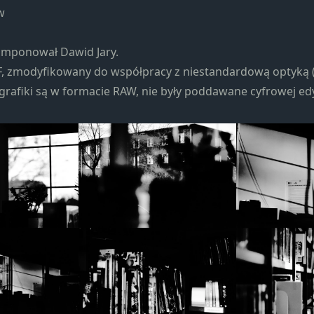
strona jest
w
używana.
omponował Dawid Jary.
Doświadczenie
F, zmodyfikowany do współpracy z niestandardową optyką 
Aby nasza
grafiki są w formacie RAW, nie były poddawane cyfrowej edy
strona
internetowa
działała jak
najlepiej
podczas
twojego
przejścia na nią.
Jeśli odrzucisz te
pliki cookie,
niektóre funkcje
znikną ze strony
internetowej.