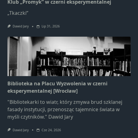
Klub „Promyk” w czerni eksperymentalnej
„Tkaczki”
Dawid Jary
Lip 31, 2026
Biblioteka na Placu Wyzwolenia w czerni
eksperymentalnej [Wrocław]
"Bibliotekarki to wiatr, który zmywa brud szklanej
fasady instytucji, przenosząc tajemnice świata w
myśli czytników." Dawid Jary
Dawid Jary
Cze 24, 2026