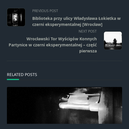
<span
PREVIOUS POST
class="nav-
Biblioteka przy ulicy Władysława Łokietka w
subtitle
czerni eksperymentalnej [Wrocław]
screen-
NEXT POST
reader-
Wrocławski Tor Wyścigów Konnych
text">Page</span>
Partynice w czerni eksperymentalnej – część
pierwsza
RELATED POSTS