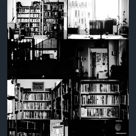
strona jest
używana.
Doświadczenie
Aby nasza
strona
internetowa
działała jak
najlepiej
podczas
twojego
przejścia na nią.
Jeśli odrzucisz te
pliki cookie,
niektóre funkcje
znikną ze strony
internetowej.