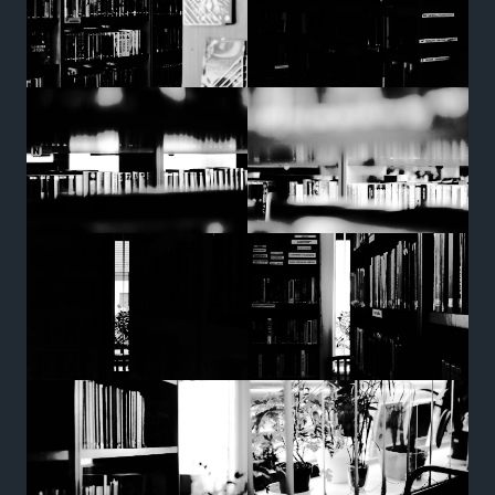
Marketing
Udostępniając
swoje
zainteresowania i
zachowania
podczas
odwiedzania naszej
strony, zwiększasz
szansę na
zobaczenie
spersonalizowanych
treści i ofert.