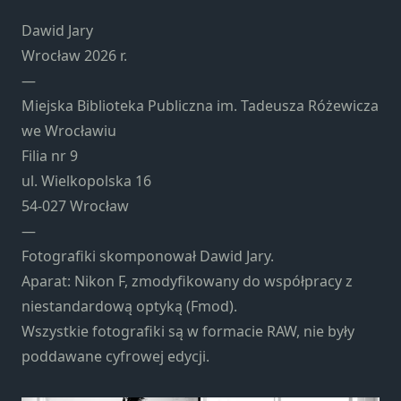
Konieczne
Te pliki cookie
Dawid Jary
nie są
Wrocław 2026 r.
opcjonalne. Są
—
one potrzebne
Miejska Biblioteka Publiczna im. Tadeusza Różewicza
do
funkcjonowania
we Wrocławiu
strony
Filia nr 9
internetowej.
ul. Wielkopolska 16
54-027 Wrocław
Statystyka
—
Abyśmy mogli
Fotografiki skomponował Dawid Jary.
poprawić
Aparat: Nikon F, zmodyfikowany do współpracy z
funkcjonalność
niestandardową optyką (Fmod).
i strukturę
strony
Wszystkie fotografiki są w formacie RAW, nie były
internetowej,
poddawane cyfrowej edycji.
na podstawie
tego, jak