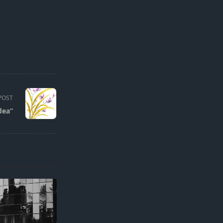
POST
dea”