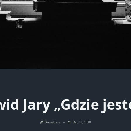
id Jary „Gdzie jest
Dawid Jary
Mar 23, 2018