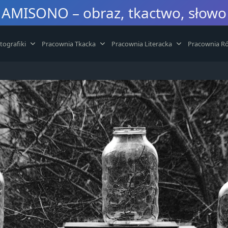
AMISONO – obraz, tkactwo, słowo
tografiki
Pracownia Tkacka
Pracownia Literacka
Pracownia Ró