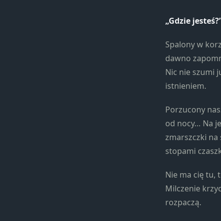
„Gdzie jesteś?
Spalony w korz
dawno zapomnia
Nic nie szumi 
istnieniem.
Porzucony nasz
od nocy… Na je
zmarszczki na 
stopami czaszk
Nie ma cię tu, 
Milczenie krzy
rozpaczą.