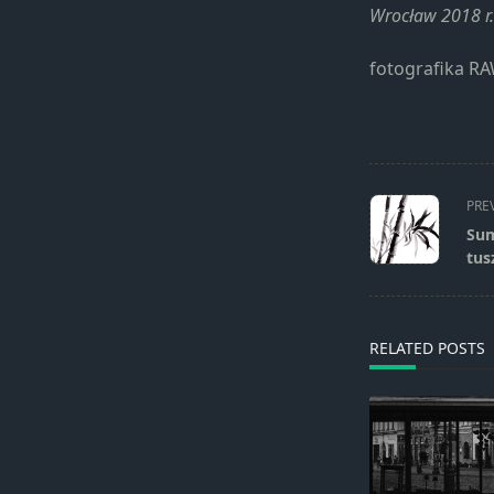
Wrocław 2018 r.
fotografika RA
<span
PRE
class="nav-
Sum
subtitle
tus
screen-
reader-
text">Page</s
RELATED POSTS