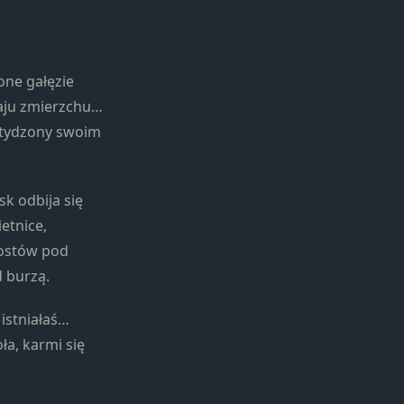
one gałęzie
raju zmierzchu…
wstydzony swoim
k odbija się
etnice,
mostów pod
 burzą.
 istniałaś…
a, karmi się