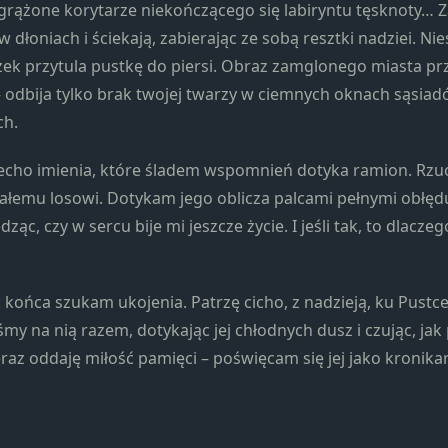
strona jest
rążone korytarze niekończącego się labiryntu tęsknoty… 
używana.
w dłoniach i ściekają, zabierając ze sobą resztki nadziei. N
ek przytula pustkę do piersi. Obraz zamglonego miasta p
 – odbija tylko brak twojej twarzy w ciemnych oknach sąsiad
Doświadczenie
ch.
Aby nasza
strona
internetowa
echo imienia, które śladem wspomnień dotyka ramion. Rzu
działała jak
ałemu losowi. Dotykam jego oblicza palcami pełnymi obłęd
najlepiej
ząc, czy w sercu bije mi jeszcze życie. I jeśli tak, to dlaczeg
podczas
twojego
przejścia na nią.
Jeśli odrzucisz te
 końca szukam ukojenia. Patrzę cicho, z nadzieją, ku Pustc
pliki cookie,
śmy na nią razem, dotykając jej chłodnych dusz i czując, ja
niektóre funkcje
raz oddaję miłość pamięci – poświęcam się jej jako kronikar
znikną ze strony
internetowej.