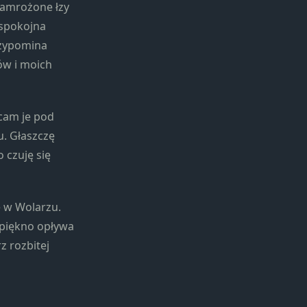
Zamrożone łzy
iespokojna
rzypomina
ów i moich
cam je pod
u. Głaszczę
o czuję się
e w Wolarzu.
k piękno opływa
z rozbitej