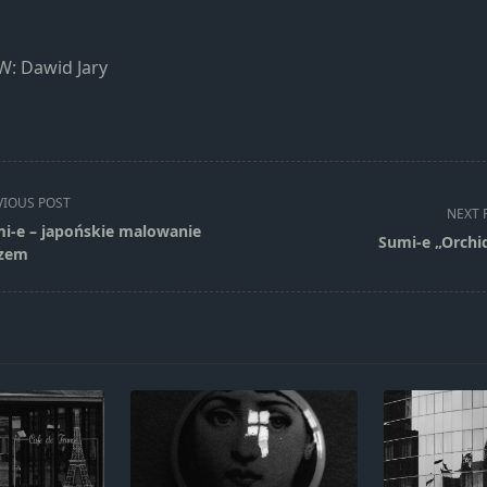
Marketing
Udostępniając
swoje
W: Dawid Jary
zainteresowania i
zachowania
podczas
odwiedzania naszej
strony, zwiększasz
szansę na
VIOUS POST
NEXT 
zobaczenie
i-e – japońskie malowanie
Sumi-e „Orchi
spersonalizowanych
zem
treści i ofert.
pan>