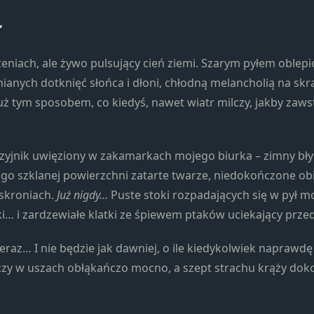
Konieczne
Te pliki cookie
”
nie są
opcjonalne. Są
eniach, ale żywo pulsujący cień ziemi. Szarym pyłem oblepi
one potrzebne
nych dotknięć słońca i dłoni, chłodną melancholią na sk
do
funkcjonowania
już tym sposobem, co kiedyś, nawet wiatr milczy, jakby za
strony
internetowej.
yjnik uwięziony w zakamarkach mojego biurka – zimny błys
go szklanej powierzchni zatarte twarze, niedokończone obi
Statystyka
skroniach.
Już nigdy…
Puste stoki rozpadających się w pył 
Abyśmy mogli
poprawić
i… i zardzewiałe klatki ze śpiewem ptaków uciekający przed
funkcjonalność
i strukturę
teraz… I nie będzie jak dawniej, o ile kiedykolwiek naprawdę
strony
czy w uszach obłąkańczo mocno, a szept strachu krąży dokoł
internetowej,
na podstawie
tego, jak