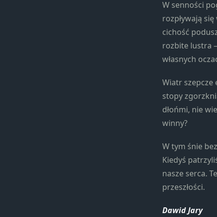
W senności pog
rozpływają się 
cichość podusz
rozbite lustra
własnych ocza
Wiatr szepcze 
stopy zgorzkni
dłońmi, nie wied
winny?
W tym śnie bez
Kiedyś patrzyli
nasze serca. Te
przeszłości.
Dawid Jary