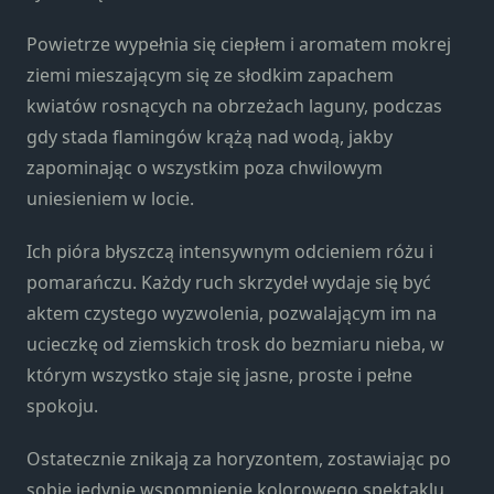
strona jest
używana.
Powietrze wypełnia się ciepłem i aromatem mokrej
ziemi mieszającym się ze słodkim zapachem
kwiatów rosnących na obrzeżach laguny, podczas
Doświadczenie
Aby nasza
gdy stada flamingów krążą nad wodą, jakby
strona
zapominając o wszystkim poza chwilowym
internetowa
uniesieniem w locie.
działała jak
najlepiej
Ich pióra błyszczą intensywnym odcieniem różu i
podczas
twojego
pomarańczu. Każdy ruch skrzydeł wydaje się być
przejścia na nią.
aktem czystego wyzwolenia, pozwalającym im na
Jeśli odrzucisz te
ucieczkę od ziemskich trosk do bezmiaru nieba, w
pliki cookie,
którym wszystko staje się jasne, proste i pełne
niektóre funkcje
znikną ze strony
spokoju.
internetowej.
Ostatecznie znikają za horyzontem, zostawiając po
sobie jedynie wspomnienie kolorowego spektaklu,