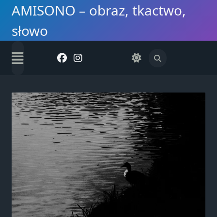
Skip
AMISONO – obraz, tkactwo,
to
słowo
content