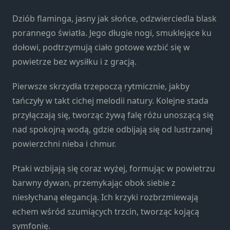
Konieczne
Te pliki cookie
Dziób flaminga, jasny jak słońce, odzwierciedla blask
nie są
porannego światła. Jego długie nogi, smuklejące ku
opcjonalne. Są
dołowi, podtrzymują ciało gotowe wzbić się w
one potrzebne
do
powietrze bez wysiłku i z gracją.
funkcjonowania
strony
Pierwsze skrzydła trzepoczą rytmicznie, jakby
internetowej.
tańczyły w takt cichej melodii natury. Kolejne stada
przyłączają się, tworząc żywą falę różu unoszącą się
nad spokojną wodą, gdzie odbijają się od lustrzanej
Statystyka
Abyśmy mogli
powierzchni nieba i chmur.
poprawić
funkcjonalność
Ptaki wzbijają się coraz wyżej, formując w powietrzu
i strukturę
barwny dywan, przemykając obok siebie z
strony
niesłychaną elegancją. Ich krzyki rozbrzmiewają
internetowej,
na podstawie
echem wśród szumiących trzcin, tworząc kojącą
tego, jak
symfonię.