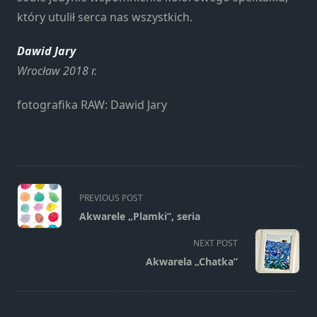
Marketing
który utulił serca nas wszystkich.
Udostępniając
swoje
Dawid Jary
zainteresowania i
zachowania
Wrocław 2018 r.
podczas
odwiedzania naszej
fotografika RAW: Dawid Jary
strony, zwiększasz
szansę na
zobaczenie
spersonalizowanych
treści i ofert.
<span
PREVIOUS POST
class="nav-
Akwarele „Plamki”, seria
subtitle
screen-
NEXT POST
reader-
Akwarela „Chatka”
text">Page</span>