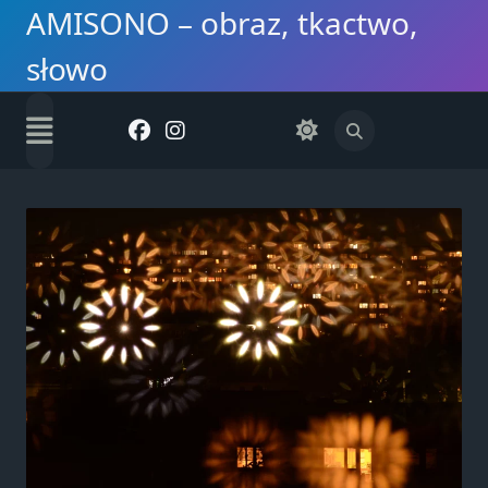
Skip
AMISONO – obraz, tkactwo,
to
słowo
content