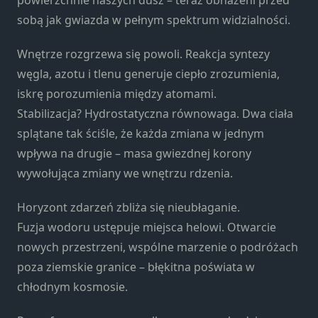
powierzchnie naszych dusz – teraz obnażeni przed
strona jest
sobą jak gwiazda w pełnym spektrum widzialności.
używana.
Wnętrze rozgrzewa się powoli. Reakcja syntezy
Doświadczenie
węgla, azotu i tlenu generuje ciepło zrozumienia,
Aby nasza
iskrę porozumienia między atomami.
strona
Stabilizacja? Hydrostatyczna równowaga. Dwa ciała
internetowa
działała jak
splątane tak ściśle, że każda zmiana w jednym
najlepiej
wpływa na drugie – masa gwiezdnej korony
podczas
wywołująca zmiany we wnętrzu rdzenia.
twojego
przejścia na nią.
Horyzont zdarzeń zbliża się nieubłaganie.
Jeśli odrzucisz te
pliki cookie,
Fuzja wodoru ustępuje miejsca helowi. Otwarcie
niektóre funkcje
nowych przestrzeni, wspólne marzenie o podróżach
znikną ze strony
poza ziemskie granice – błękitna poświata w
internetowej.
chłodnym kosmosie.