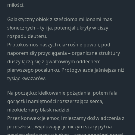
Konieczne
miłości.
Te pliki cookie
nie są
Galaktyczny obłok z sześcioma milionami mas
opcjonalne. Są
słonecznych – ty i ja, potencjał ukryty w ciszy
one potrzebne
do
rozpadu deuteru.
funkcjonowania
Protokosmos naszych ciał rośnie powoli, pod
strony
naporem siły przyciągania – organiczne struktury
internetowej.
duszy łączą się z gwałtownym oddechem
pierwszego pocałunku. Protogwiazda jaśniejsza niż
Statystyka
tysiąc kwazarów.
Abyśmy mogli
poprawić
Na początku: kiełkowanie pożądania, potem fala
funkcjonalność
gorączki namiętności rozszerzająca serca,
i strukturę
nieokiełznany blask nadziei.
strony
internetowej,
Przez konwekcje emocji mieszamy doświadczenia z
na podstawie
przeszłości, wypluwając je niczym szary pył na
tego, jak