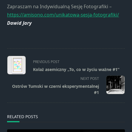
Zapraszam na Indywidualną Sesję Fotografiki –
https://amisono.com/unikatowa-sesja-fotografiki/
Dawid Jary
<span
PREVIOUS POST
class="nav-
Kolaż asemiczny „To, co w życiu ważne #1”
subtitle
NEXT POST
screen-
Ostrów Tumski w czerni eksperymentalnej
reader-
#1
text">Page</span>
RELATED POSTS