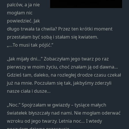
Konieczne
palców, a ja nie
Te pliki cookie
mogłam nic
nie są
powiedzieć. Jak
opcjonalne. Są
one potrzebne
długo trwała ta chwila? Przez ten krótki moment
do
przestałam być sobą i stałam się kwiatem.
funkcjonowania
„…To musi tak pójść.”
strony
internetowej.
„Jak mijały dni…” Zobaczyłam jego twarz po raz
pierwszy w moim życiu, choć znałam ją od dawna…
Statystyka
Gdzieś tam, daleko, na rozległej drodze czasu czekał
Abyśmy mogli
już na mnie. Poczułam się tak, jakbyśmy zderzyli
poprawić
nasze ciała i dusze…
funkcjonalność
i strukturę
„Noc.” Spojrzałam w gwiazdy
–
tysiące małych
strony
internetowej,
światełek błyszczały nad nami. Nie mogłam oderwać
na podstawie
wzroku od jego twarzy. Letnia noc… I wtedy
tego, jak