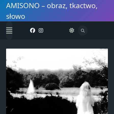
Skip
AMISONO – obraz, tkactwo,
to
słowo
content