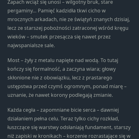
Zapach wciąż się unosi – wilgotny bruk, stare
strona jest
używana.
pergaminy… Pamięć kadzidła tkwi cicho w
mrocznych arkadach, nie ze świątyń znanych dzisiaj,
lecz ze starszej pobożności zatraconej wśród kręgu
Doświadczenie
wieków – smutek przesącza się nawet przez
Aby nasza
strona
najwspanialsze sale.
internetowa
działała jak
Most – żyły z metalu napięte nad wodą. To tutaj
najlepiej
kończy się formalność, a zaczyna wiara; głowy
podczas
skłonione nie z obowiązku, lecz z prastarego
twojego
przejścia na nią.
ustępstwa przed czymś ogromnym, ponad miarę –
Jeśli odrzucisz te
uznanie, że nawet korony podlegają zmianie.
pliki cookie,
niektóre funkcje
Każda cegła – zapomniane bicie serca – dawniej
znikną ze strony
działaniem pełna celu. Teraz tylko cichy rozkład,
internetowej.
łuszczące się warstwy odsłaniają fundament, starszy
niż zapiski w kronikach – korzenie rozrastające się w