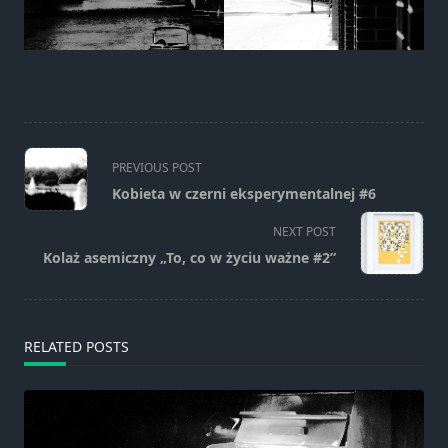
<span
PREVIOUS POST
class="nav-
Kobieta w czerni eksperymentalnej #6
subtitle
screen-
NEXT POST
reader-
Kolaż asemiczny „To, co w życiu ważne #2”
text">Page</span>
RELATED POSTS