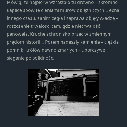
Konieczne
Mówią, że najpierw wzrastało tu drewno – skromne
Te pliki cookie
kaplice spowite cieniami murów oblężniczych… echa
nie są
innego czasu, zanim cegła i zaprawa objęły władzę –
opcjonalne. Są
roszczenie trwałości tam, gdzie nietrwałość
one potrzebne
do
panowała. Kruche schronisko przeciw zmiennym
funkcjonowania
prądom historii… Potem nadeszły kamienie – ciężkie
strony
pomniki królów dawno zmarłych – uporczywe
internetowej.
sięganie po solidność.
Statystyka
Abyśmy mogli
poprawić
funkcjonalność
i strukturę
strony
internetowej,
na podstawie
tego, jak