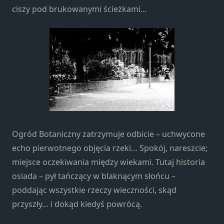
Marketing
ciszy pod brukowanymi ścieżkami…
Udostępniając
swoje
zainteresowania i
zachowania
podczas
odwiedzania naszej
strony, zwiększasz
szansę na
zobaczenie
spersonalizowanych
treści i ofert.
Ogród Botaniczny zatrzymuje odbicie – uchwycone
echo pierwotnego objęcia rzeki… Spokój, nareszcie;
miejsce oczekiwania między wiekami. Tutaj historia
osiada – pył tańczący w blaknącym słońcu –
poddając wszystkie rzeczy wieczności, skąd
przyszły… i dokąd kiedyś powrócą.