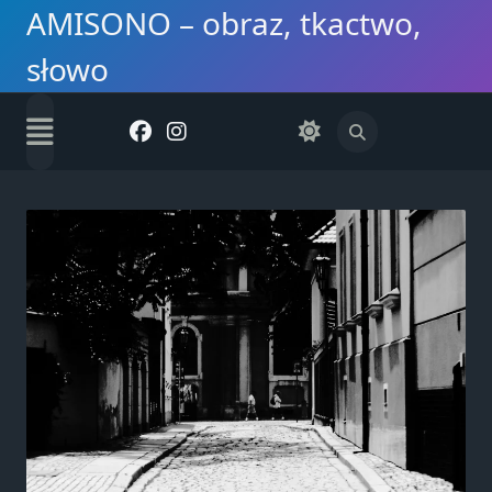
Skip
AMISONO – obraz, tkactwo,
to
słowo
content