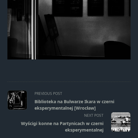
<span
PREVIOUS POST
class="nav-
Biblioteka na Bulwarze Ikara w czerni
subtitle
eksperymentalnej [Wrocław]
screen-
NEXT POST
reader-
Wyścigi konne na Partynicach w czerni
text">Page</span>
eksperymentalnej