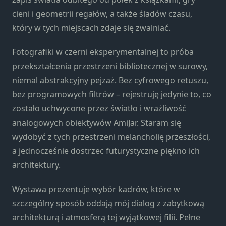
strona jest
cieni i geometrii regałów, a także śladów czasu,
używana.
który w tych miejscach zdaje się zwalniać.
Doświadczenie
Fotografiki w czerni eksperymentalnej to próba
Aby nasza
przekształcenia przestrzeni bibliotecznej w surowy,
strona
niemal abstrakcyjny pejzaż. Bez cyfrowego retuszu,
internetowa
bez programowych filtrów – rejestruję jedynie to, co
działała jak
najlepiej
zostało uchwycone przez światło i wrażliwość
podczas
analogowych obiektywów AmiJar. Staram się
twojego
wydobyć z tych przestrzeni melancholię przeszłości,
przejścia na nią.
Jeśli odrzucisz te
a jednocześnie dostrzec futurystyczne piękno ich
pliki cookie,
architektury.
niektóre funkcje
znikną ze strony
Wystawa prezentuje wybór kadrów, które w
internetowej.
szczególny sposób oddają mój dialog z zabytkową
architekturą i atmosferą tej wyjątkowej filii. Pełne