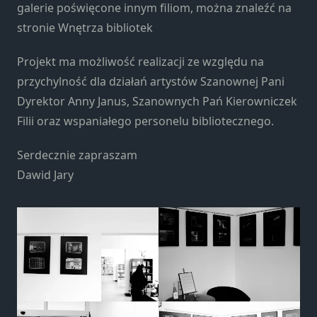
Marketing
galerie poświęcone innym filiom, można znaleźć na
Udostępniając
stronie Wnętrza bibliotek
swoje
zainteresowania i
Projekt ma możliwość realizacji ze względu na
zachowania
przychylność dla działań artystów Szanownej Pani
podczas
odwiedzania naszej
Dyrektor Anny Janus, Szanownych Pań Kierowniczek
strony, zwiększasz
Filii oraz wspaniałego personelu bibliotecznego.
szansę na
zobaczenie
Serdecznie zapraszam
spersonalizowanych
Dawid Jary
treści i ofert.