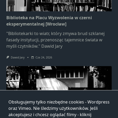
Biblioteka na Placu Wyzwolenia w czerni
eksperymentalnej [Wrocław]
"Bibliotekarki to wiatr, który zmywa brud szklanej
fasady instytucji, przenosząc tajemnice świata w
myśli czytników." Dawid Jary
Dawid Jary
Cze 24, 2026
Obsługujemy tylko niezbędne cookies - Wordpress
Biblioteka przy ulicy Głogowskiej w czerni
oraz Vimeo. Nie śledzimy użytkowników. Jeśli
eksperymentalnej [Wrocław]
akceptujesz i chcesz oglądać filmy - kliknij