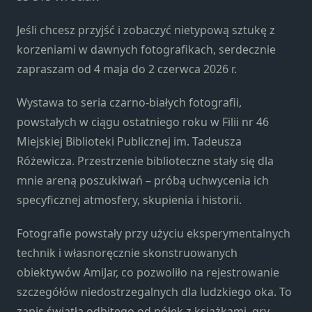
Konieczne
Te pliki cookie
Jeśli chcesz przyjść i zobaczyć nietypową sztukę z
nie są
korzeniami w dawnych fotografikach, serdecznie
opcjonalne. Są
one potrzebne
zapraszam od 4 maja do 2 czerwca 2026 r.
do
funkcjonowania
Wystawa to seria czarno-białych fotografii,
strony
powstałych w ciągu ostatniego roku w Filii nr 46
internetowej.
Miejskiej Biblioteki Publicznej im. Tadeusza
Różewicza. Przestrzenie biblioteczne stały się dla
Statystyka
mnie areną poszukiwań – próbą uchwycenia ich
Abyśmy mogli
specyficznej atmosfery, skupienia i historii.
poprawić
funkcjonalność
Fotografie powstały przy użyciu eksperymentalnych
i strukturę
technik i własnoręcznie skonstruowanych
strony
internetowej,
obiektywów AmiJar, co pozwoliło na rejestrowanie
na podstawie
szczegółów niedostrzegalnych dla ludzkiego oka. To
tego, jak
zapis światła odbitego od półek z książkami, gry