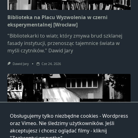
Biblioteka na Placu Wyzwolenia w czerni
eksperymentalnej [Wrocław]
"Bibliotekarki to wiatr, który zmywa brud szklanej
fasady instytucji, przenosząc tajemnice świata w
myśli czytników." Dawid Jary
Dawid Jary
Cze 24, 2026
Obsługujemy tylko niezbędne cookies - Wordpress
Biblioteka przy ulicy Głogowskiej w czerni
oraz Vimeo. Nie śledzimy użytkowników. Jeśli
eksperymentalnej [Wrocław]
akceptujesz i chcesz oglądać filmy - kliknij