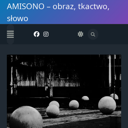
Skip
AMISONO – obraz, tkactwo,
to
słowo
content