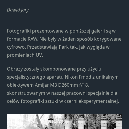
Konieczne
Te pliki cookie
Dawid Jary
nie są
opcjonalne. Są
one potrzebne
Fotografiki prezentowane w poniższej galerii są w
do
formacie RAW. Nie były w żaden sposób korygowane
funkcjonowania
cyfrowo. Przedstawiają Park tak, jak wygląda w
strony
internetowej.
promieniach UV.
Obrazy zostały skomponowane przy użyciu
Statystyka
specjalistycznego aparatu Nikon Fmod z unikalnym
Abyśmy mogli
obiektywem AmiJar M3 D260mm f/18,
poprawić
funkcjonalność
skonstruowanym w naszej pracowni specjalnie dla
i strukturę
celów fotografiki sztuki w czerni eksperymentalnej.
strony
internetowej,
na podstawie
tego, jak