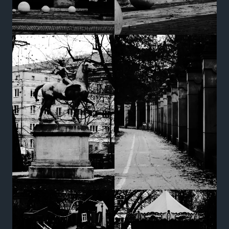
Marketing
Udostępniając
swoje
zainteresowania i
zachowania
podczas
odwiedzania naszej
strony, zwiększasz
szansę na
zobaczenie
spersonalizowanych
treści i ofert.