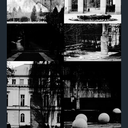
strona jest
używana.
Doświadczenie
Aby nasza
strona
internetowa
działała jak
najlepiej
podczas
twojego
przejścia na nią.
Jeśli odrzucisz te
pliki cookie,
niektóre funkcje
znikną ze strony
internetowej.