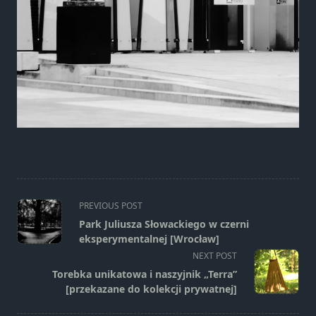
<span
PREVIOUS POST
class="nav-
Park Juliusza Słowackiego w czerni
subtitle
eksperymentalnej [Wrocław]
screen-
NEXT POST
reader-
Torebka unikatowa i naszyjnik „Terra”
text">Page</span>
[przekazane do kolekcji prywatnej]