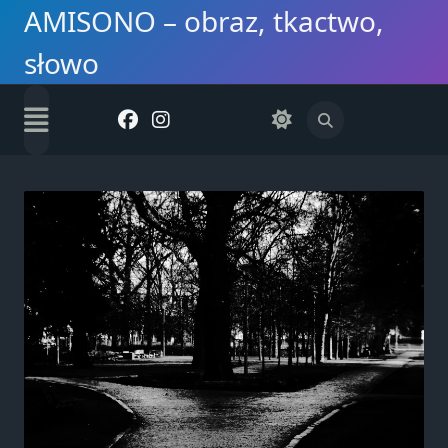
Skip
AMISONO – obraz, tkactwo,
to
słowo
content