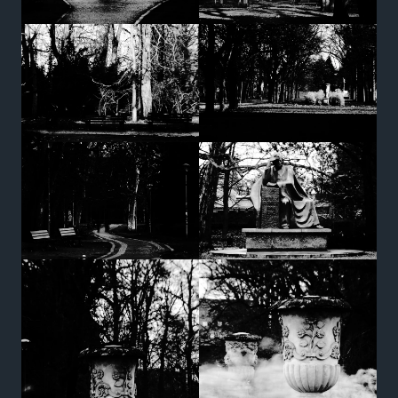
Marketing
Udostępniając
swoje
zainteresowania i
zachowania
podczas
odwiedzania naszej
strony, zwiększasz
szansę na
zobaczenie
spersonalizowanych
treści i ofert.