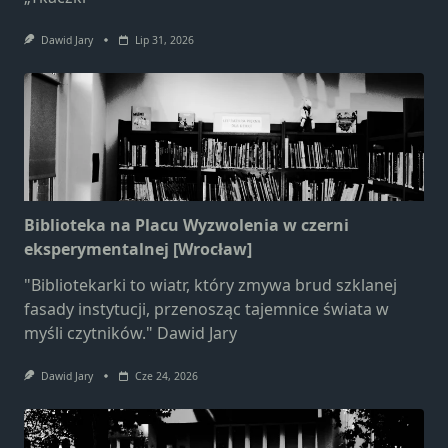
Dawid Jary
Lip 31, 2026
Biblioteka na Placu Wyzwolenia w czerni
eksperymentalnej [Wrocław]
"Bibliotekarki to wiatr, który zmywa brud szklanej
fasady instytucji, przenosząc tajemnice świata w
myśli czytników." Dawid Jary
Dawid Jary
Cze 24, 2026