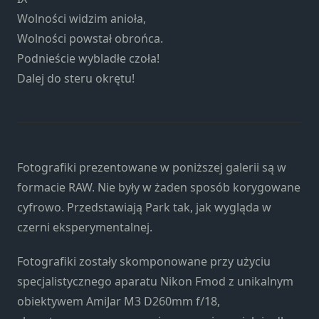
Konieczne
Wolności widzim anioła,
Te pliki cookie
nie są
Wolności powstał obrońca.
opcjonalne. Są
Podnieście wybladłe czoła!
one potrzebne
Dalej do steru okrętu!
do
funkcjonowania
strony
internetowej.
Fotografiki prezentowane w poniższej galerii są w
Statystyka
formacie RAW. Nie były w żaden sposób korygowane
Abyśmy mogli
cyfrowo. Przedstawiają Park tak, jak wygląda w
poprawić
czerni eksperymentalnej.
funkcjonalność
i strukturę
strony
Fotografiki zostały skomponowane przy użyciu
internetowej,
specjalistycznego aparatu Nikon Fmod z unikalnym
na podstawie
obiektywem AmiJar M3 D260mm f/18,
tego, jak