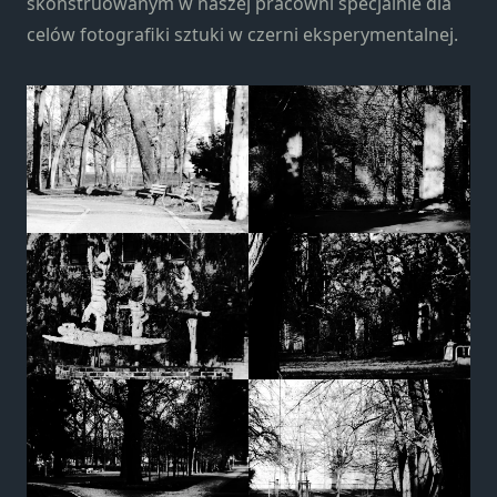
skonstruowanym w naszej pracowni specjalnie dla
strona jest
używana.
celów fotografiki sztuki w czerni eksperymentalnej.
Doświadczenie
Aby nasza
strona
internetowa
działała jak
najlepiej
podczas
twojego
przejścia na nią.
Jeśli odrzucisz te
pliki cookie,
niektóre funkcje
znikną ze strony
internetowej.