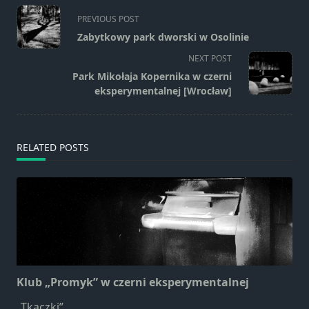
<span
PREVIOUS POST
class="nav-
Zabytkowy park dworski w Osolinie
subtitle
NEXT POST
screen-
Park Mikołaja Kopernika w czerni
reader-
eksperymentalnej [Wrocław]
text">Page</span>
RELATED POSTS
Klub „Promyk” w czerni eksperymentalnej
„Tkaczki”