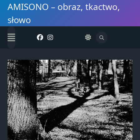
Skip
AMISONO – obraz, tkactwo,
to
słowo
content