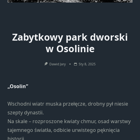
Zabytkowy park dworski
w Osolinie
Dawid Jary
Sty 8, 2025
„Osolin”
Wschodni wiatr muska przełęcze, drobny pył niesie
szepty dynastii.
Na skale – rozproszone kwiaty chmur, osad warstwy
tajemnego światła, odbicie urwistego pęknięcia
historii.