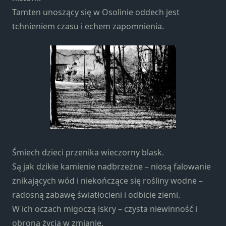
Konieczne
Tamten unoszący się w Osolinie oddech jest
Te pliki cookie
tchnieniem czasu i echem zapomnienia.
nie są
opcjonalne. Są
one potrzebne
do
funkcjonowania
strony
internetowej.
Statystyka
Abyśmy mogli
poprawić
Śmiech dzieci przenika wieczorny blask.
funkcjonalność
Są jak dzikie kamienie nadbrzeżne – niosą falowanie
i strukturę
znikających wód i niekończące się rośliny wodne –
strony
radosną zabawę światłocieni i odbicie ziemi.
internetowej,
na podstawie
W ich oczach migoczą iskry – czysta niewinność i
tego, jak
obrona życia w zmianie.