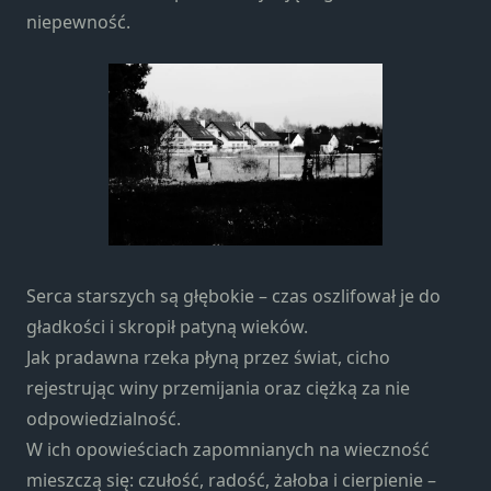
Marketing
niepewność.
Udostępniając
swoje
zainteresowania i
zachowania
podczas
odwiedzania naszej
strony, zwiększasz
szansę na
zobaczenie
spersonalizowanych
treści i ofert.
Serca starszych są głębokie – czas oszlifował je do
gładkości i skropił patyną wieków.
Jak pradawna rzeka płyną przez świat, cicho
rejestrując winy przemijania oraz ciężką za nie
odpowiedzialność.
W ich opowieściach zapomnianych na wieczność
mieszczą się: czułość, radość, żałoba i cierpienie –