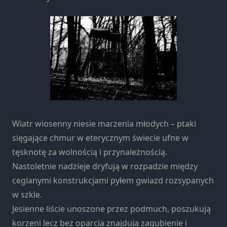
strona jest
używana.
Doświadczenie
Aby nasza
strona
internetowa
działała jak
najlepiej
podczas
Wiatr wiosenny niesie marzenia młodych – ptaki
twojego
sięgające chmur w eterycznym świecie ufne w
przejścia na nią.
Jeśli odrzucisz te
tęsknotę za wolnością i przynależnością.
pliki cookie,
Nastoletnie nadzieje dryfują w rozpadzie między
niektóre funkcje
ceglanymi konstrukcjami pyłem gwiazd rozsypanych
znikną ze strony
w szkle.
internetowej.
Jesienne liście unoszone przez podmuch, poszukują
korzeni lecz bez oparcia znajdują zagubienie i