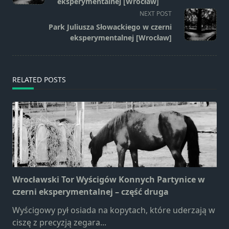
subtitle
eksperymentalnej [Wrocław]
screen-
NEXT POST
reader-
Park Juliusza Słowackiego w czerni
text">Page</span>
eksperymentalnej [Wrocław]
RELATED POSTS
Wrocławski Tor Wyścigów Konnych Partynice w
czerni eksperymentalnej – część druga
Wyścigowy pył osiada na kopytach, które uderzają w
ciszę z precyzją zegara...